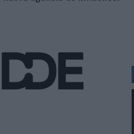
 LAS MARCAS
N IA
RÁ A PRUEBA LA CREATIVIDAD DE LAS MARCAS
N LA INFANCIA EN SU ESTRATEGIA
OS EN VERANO Y SUPERA AL MÓVIL COMO DISPOSITIVO MÁS UTILIZADO
OS ESPAÑOLES
IRECTORA COMERCIAL GLOBAL
BLE INSPIRADA EN CORNETTO, CALIPPO Y SOLERO
MAR EL PATRIMONIO HISTÓRICO EN ACTIVOS CULTURALES Y ECONÓMICOS
LA GESTIÓN DE SUS RELACIONES CON LOS MEDIOS
ARIO EN SU ÚLTIMA CAMPAÑA INTERNACIONAL
N DE MARCA A LARGO PLAZO Y LA MEDICIÓN SON DOS CARAS DE LA MISMA