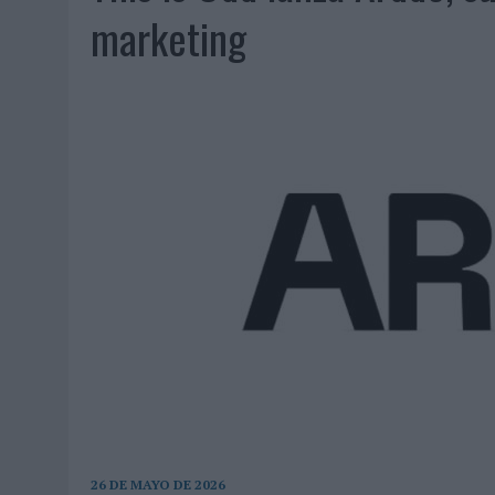
07/08/2026
|
EL VERANO PONE A PRUEBA LA ESTRATEGIA DIGITAL DE
marketing
07/08/2026
|
VUELING CONVIERTE LOS RECUERDOS EN SOUVENIRS CO
07/08/2026
|
CUANDO SE APAGUE EL SOL, EL ECLIPSE DE 2026 POND
06/08/2026
|
‘LA VUELTA’, DE FENOMENAL PARA MÁLAGA CF
06/08/2026
|
SIETE DE CADA DIEZ EMPRESAS ESPAÑOLAS NO INTEGRA
06/08/2026
|
LA TELEVISIÓN SIGUE LIDERANDO EL CONSUMO DE MEDI
06/08/2026
|
EL USO DE LA IA GENERATIVA ALCANZA YA AL 62% DE L
06/08/2026
|
SYSTEM1 NOMBRA A KIMBERLY BASTONI COMO NUEVA D
06/08/2026
|
FRIGO Y UNIQLO LANZAN UNA COLECCIÓN PERSONALIZA
06/08/2026
|
LA IA ESTÁ SUBIENDO EL LISTÓN DE LA CREATIVIDAD
05/08/2026
|
BEON WORLDWIDE LANZA RAÍZ URBANA PARA TRANSFOR
05/08/2026
|
FABRA COMUNICACIÓN INCORPORA A CASONÁ Y ASUME 
05/08/2026
|
LOPESAN HOTELS & RESORTS ACERCA EL PARAÍSO CAN
05/08/2026
|
LUIS ARQUILLOS (BURGO DE ARIAS): “LA CONSTRUCCIÓ
26 DE MAYO DE 2026