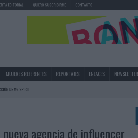
ERTA EDITORIAL
QUIERO SUSCRIBIRME
CONTACTO
MUJERES REFERENTES
REPORTAJES
ENLACES
NEWSLETTE
CIÓN DE MG SPIRIT
NA CAMPAÑA QUE CELEBRA SU REGRESO A PRIMERA DIVISIÓN
TERNACIONAL DE LA CERVEZA
360º CENTRADA EN EL ORIGEN BARCELONÉS
u nueva agencia de influencer
 UNA EXPERIENCIA DE MARCA EN IBIZA