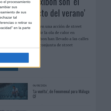
Babaria y Maxibon son ‘el
bo el procesamiento
cambiar sus
match perfecto del verano’
esamiento de sus
echazar tal
erencias o retirar su
mbas marcas se unen en una acción de street
vacidad" en la parte
arketing para combatir la ola de calor en
alencia Babaria y Maxibon han llevado a las calles
e Valencia una acción conjunta de street
arketing para ...
LEER MÁS
06/08/2026
‘La vuelta’, de Fenomenal para Málaga
CF