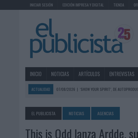
INICIAR SESIÓN
EDICIÓN IMPRESA Y DIGITAL
TIENDA
OF
INICIO
NOTICIAS
ARTÍCULOS
ENTREVISTAS
ACTUALIDAD
07/08/2026
|
‘SHOW YOUR SPIRIT’, DE AUTOPRODUC
07/08/2026
|
EL MÁLAGA CF CULMINA SU TRILOGÍA DE MARCA CON U
07/08/2026
|
MAHOU REIVINDICA EL RITUAL DE LA CAÑA EN EL DÍA IN
EL PUBLICISTA
NOTICIAS
AGENCIAS
07/08/2026
|
MG SPIRIT RELANZA SU MARCA CON UNA ESTRATEGIA 
This is Odd lanza Ardde, s
07/08/2026
|
PATRÓN CONVIERTE EL NUEVO SINGLE DE ARÓN PIPER EN