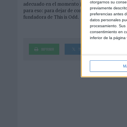
otorgarnos su conse
adecuado en el momento justo y construir con é
previamente descrito
para eso: para dejar de comprar visibilidad y emp
preferencias antes d
fundadora de This is Odd.
datos personales pue
procesamiento. Sus p
consentimiento en cu
inferior de la página
IMPRIMIR
TWEET
SHARE
M