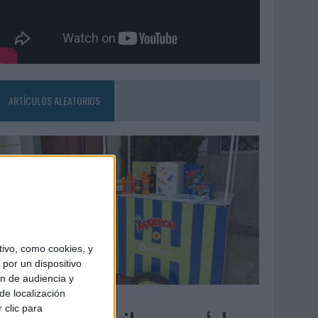
ARTÍCULOS ALEATORIOS
ivo, como cookies, y
por un dispositivo
ón de audiencia y
de localización
4/08/2026
 clic para