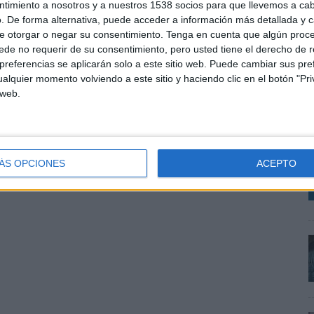
ntimiento a nosotros y a nuestros 1538 socios para que llevemos a ca
l una historia que conecte de verdad. Ardde nace
. De forma alternativa, puede acceder a información más detallada y 
ezar a generar relevancia”, explica Astrid Altadill,
e otorgar o negar su consentimiento.
Tenga en cuenta que algún proc
de no requerir de su consentimiento, pero usted tiene el derecho de r
referencias se aplicarán solo a este sitio web. Puede cambiar sus pref
A
alquier momento volviendo a este sitio y haciendo clic en el botón "Pri
m
 web.
V
SHARE
ENVIAR
PIN
d
m
ÁS OPCIONES
ACEPTO