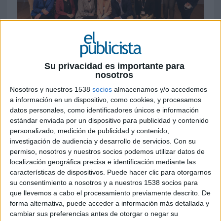
18 DE MARZO DE 2022
Su privacidad es importante para
nosotros
Es el primer grupo de comunicación en ser
Nosotros y nuestros 1538
socios
almacenamos y/o accedemos
reconocido con el sello efr, otorgado por la
a información en un dispositivo, como cookies, y procesamos
Fundación MásFamilia y que reconoce
datos personales, como identificadores únicos e información
la apuesta de WPP por fomentar medidas de
estándar enviada por un dispositivo para publicidad y contenido
conciliación de la vida familiar y laboral
personalizado, medición de publicidad y contenido,
investigación de audiencia y desarrollo de servicios.
Con su
El grupo de servicios de comunicación WPP ha
permiso, nosotros y nuestros socios podemos utilizar datos de
obtenido la certificación de Empresa
localización geográfica precisa e identificación mediante las
Familiarmente Responsable (efr) otorgada por la
características de dispositivos. Puede hacer clic para otorgarnos
Fundación MásFamilia, y avalada por el
su consentimiento a nosotros y a nuestros 1538 socios para
Ministerio de Sanidad, Consumo y Bienestar
que llevemos a cabo el procesamiento previamente descrito. De
forma alternativa, puede acceder a información más detallada y
Social y se convierte así en el primer grupo del
cambiar sus preferencias antes de otorgar o negar su
sector en recibir este reconocimiento. El