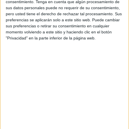
consentimiento.
Tenga en cuenta que algún procesamiento de
certificado efr avala el compromiso y la apuesta
sus datos personales puede no requerir de su consentimiento,
de WPP con la conciliación, el bienestar y el
pero usted tiene el derecho de rechazar tal procesamiento. Sus
desarrollo personal y profesional de sus
preferencias se aplicarán solo a este sitio web. Puede cambiar
empleados.
sus preferencias o retirar su consentimiento en cualquier
momento volviendo a este sitio y haciendo clic en el botón
"Es un orgullo haber pasado por un proceso de
"Privacidad" en la parte inferior de la página web.
certificación y auditoría tan riguroso como este
de manera satisfactoria. Y poder acreditar que 14
de nuestras compañías en España alimentan
entornos donde la conciliación de vida personal y
familiar es excelente. Desde luego, este
reconocimiento confiere a WPP una ventaja
competitiva respecto al resto de compañías que
operan en nuestro sector. Además, damos
respuesta a muchos de nuestros clientes, para
quienes trabajamos ayudándoles en sus políticas
de gestión de personas y bienestar", según afirma
Javier Vidaurreta, country people lead de WPP
Spain.