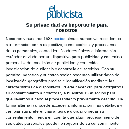
26 DE MAYO DE 2026
El directivo liderará la estrategia de
Su privacidad es importante para
nosotros
producción del grupo en Europa, Oriente
Medio y África con foco en IA, producción
Nosotros y nuestros 1538
socios
almacenamos y/o accedemos
conectada y escalabilidad
a información en un dispositivo, como cookies, y procesamos
datos personales, como identificadores únicos e información
WPP ha nombrado a Santiago Sánchez-Lozano
estándar enviada por un dispositivo para publicidad y contenido
nuevo CEO para EMEA de WPP Production, la
personalizado, medición de publicidad y contenido,
investigación de audiencia y desarrollo de servicios.
Con su
unidad global de producción del grupo,
permiso, nosotros y nuestros socios podemos utilizar datos de
reforzando así su apuesta por acelerar la
localización geográfica precisa e identificación mediante las
transformación de los modelos de creación de
características de dispositivos. Puede hacer clic para otorgarnos
contenido impulsados por inteligencia artificial.
su consentimiento a nosotros y a nuestros 1538 socios para
que llevemos a cabo el procesamiento previamente descrito. De
Desde su nuevo cargo, Sánchez-Lozano liderará
forma alternativa, puede acceder a información más detallada y
la estrategia de la compañía en Europa, Oriente
cambiar sus preferencias antes de otorgar o negar su
Medio y África, una región clave para el negocio
consentimiento.
Tenga en cuenta que algún procesamiento de
de producción del grupo y para el despliegue de
sus datos personales puede no requerir de su consentimiento,