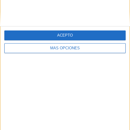
VÍDEO DESTACADO
ACEPTO
MÁS OPCIONES
ARTÍCULOS ALEATORIOS