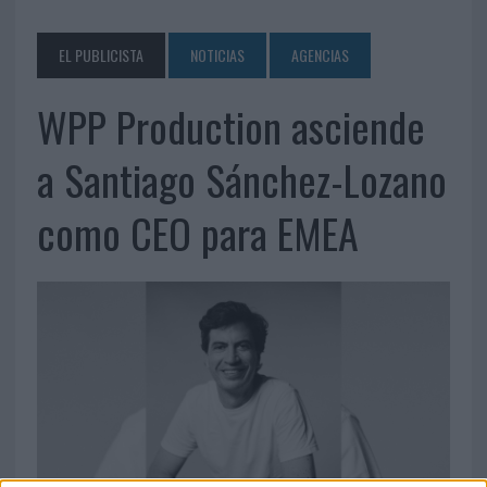
EL PUBLICISTA
NOTICIAS
AGENCIAS
WPP Production asciende
a Santiago Sánchez-Lozano
como CEO para EMEA