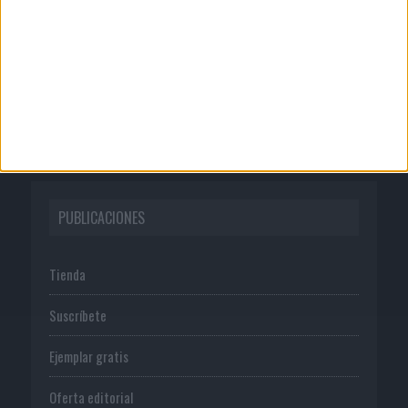
Quienes somos
Publicidad
Normas de uso
Política de privacidad
PUBLICACIONES
Tienda
Suscríbete
Ejemplar gratis
Oferta editorial