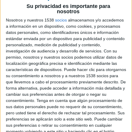
Su privacidad es importante para
nosotros
Nosotros y nuestros 1538
socios
almacenamos y/o accedemos
a información en un dispositivo, como cookies, y procesamos
21 DE NOVIEMBRE DE 2019
datos personales, como identificadores únicos e información
estándar enviada por un dispositivo para publicidad y contenido
Hasta la fecha Novo era responsable de
personalizado, medición de publicidad y contenido,
marketing del canal deportivo Dazn en
investigación de audiencia y desarrollo de servicios.
Con su
España
permiso, nosotros y nuestros socios podemos utilizar datos de
localización geográfica precisa e identificación mediante las
Paula Novo ha fichado por la empresa energética
características de dispositivos. Puede hacer clic para otorgarnos
Acciona en calidad de directora de marketing y
su consentimiento a nosotros y a nuestros 1538 socios para
comercial de Acciona Mobility, plataforma de
que llevemos a cabo el procesamiento previamente descrito. De
forma alternativa, puede acceder a información más detallada y
movilidad sostenible que la multinacional
cambiar sus preferencias antes de otorgar o negar su
española puso en marcha a finales de 2018 con el
consentimiento.
Tenga en cuenta que algún procesamiento de
objetivo de impulsar el transporte limpio en
sus datos personales puede no requerir de su consentimiento,
España y otros mercados. En estos meses Acciona
pero usted tiene el derecho de rechazar tal procesamiento. Sus
ha desplegado vehículos eléctricos en ciudades
preferencias se aplicarán solo a este sitio web. Puede cambiar
como Madrid, Valencia, Sevilla, Barcelona o
sus preferencias o retirar su consentimiento en cualquier
Lisboa, principalmente motocicletas eléctricas en
momento volviendo a este sitio y haciendo clic en el botón