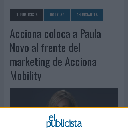
EL PUBLICISTA
NOTICIAS
ANUNCIANTES
Acciona coloca a Paula
Novo al frente del
marketing de Acciona
Mobility