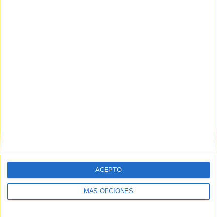
VÍDEO DESTACADO
ACEPTO
MÁS OPCIONES
ARTÍCULOS ALEATORIOS