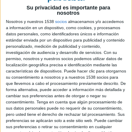
Su privacidad es importante para
nosotros
Nosotros y nuestros 1538
socios
almacenamos y/o accedemos
28 DE ENERO DE 2021
a información en un dispositivo, como cookies, y procesamos
datos personales, como identificadores únicos e información
La marca ha elegido el medio exterior para
estándar enviada por un dispositivo para publicidad y contenido
potenciar su mensaje y viajar tranquilo en
personalizado, medición de publicidad y contenido,
los cercanías de la capital española
investigación de audiencia y desarrollo de servicios.
Con su
permiso, nosotros y nuestros socios podemos utilizar datos de
La publicidad exterior está en constante
localización geográfica precisa e identificación mediante las
características de dispositivos. Puede hacer clic para otorgarnos
contacto con su audiencia. Por ello, las marcas
su consentimiento a nosotros y a nuestros 1538 socios para
apuestan por crear iniciativas que, en la
que llevemos a cabo el procesamiento previamente descrito. De
actualidad, ayuden al consumidor en su día a día.
forma alternativa, puede acceder a información más detallada y
Así lo han hecho
Danone
para su marca Actimel
cambiar sus preferencias antes de otorgar o negar su
y la agencia
Mediacom
que, junto a
Exterior
consentimiento.
Tenga en cuenta que algún procesamiento de
Plus
y a fin de crear entornos seguros, ha puesto
sus datos personales puede no requerir de su consentimiento,
a disposición de los pasajeros que visitan las
pero usted tiene el derecho de rechazar tal procesamiento. Sus
estaciones de Cercanías de Nuevos Ministerios
preferencias se aplicarán solo a este sitio web. Puede cambiar
alrededor de 12.000 toallitas de jabón.
sus preferencias o retirar su consentimiento en cualquier