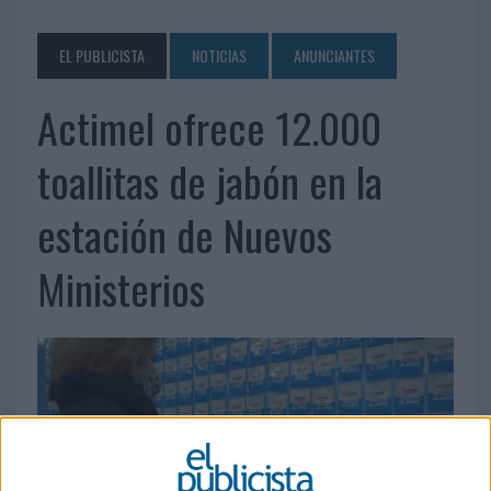
EL PUBLICISTA
NOTICIAS
ANUNCIANTES
Actimel ofrece 12.000
toallitas de jabón en la
estación de Nuevos
Ministerios