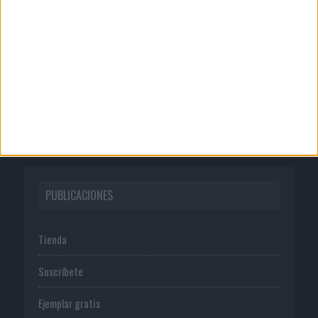
Quienes somos
Publicidad
Normas de uso
Política de privacidad
PUBLICACIONES
Tienda
Suscríbete
Ejemplar gratis