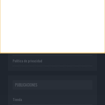
CORPORATIVO
Quienes somos
Publicidad
Normas de uso
Política de privacidad
PUBLICACIONES
Tienda