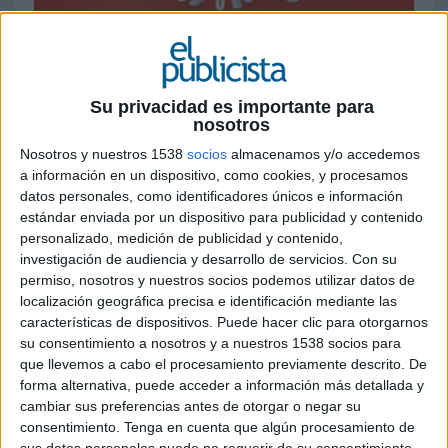
29 DE SEPTIEMBRE DE 2020
La marca ha lanzado otra proyección dentro
de su campaña con la que pretende dejar de
Su privacidad es importante para
nosotros
ser una marca global y estar al lado de los
clientes, conectando con ellos de la forma
Nosotros y nuestros 1538
socios
almacenamos y/o accedemos
más notoria posible
a información en un dispositivo, como cookies, y procesamos
datos personales, como identificadores únicos e información
Después de la realización de un concurso con
estándar enviada por un dispositivo para publicidad y contenido
varias agencias, finalmente
AliExpress
apostó
personalizado, medición de publicidad y contenido,
por la campaña ideada por
VMLY&R Barcelona
investigación de audiencia y desarrollo de servicios.
Con su
permiso, nosotros y nuestros socios podemos utilizar datos de
‘Pide, Pide’, bajo el concepto “
pedir mejor,
localización geográfica precisa e identificación mediante las
cuesta muy poco
”. El objetivo de la campaña es
características de dispositivos. Puede hacer clic para otorgarnos
seguir conectando la marca con los consumidores
su consentimiento a nosotros y a nuestros 1538 socios para
españoles de la forma más notoria posible.
que llevemos a cabo el procesamiento previamente descrito. De
forma alternativa, puede acceder a información más detallada y
Para ello, se han iconizado las casas con los
cambiar sus preferencias antes de otorgar o negar su
mismos colores de la marca y se muestra a las
consentimiento.
Tenga en cuenta que algún procesamiento de
personas que compran en AliExpress con una
sus datos personales puede no requerir de su consentimiento,