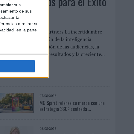
Anuario Socios para el Éxito
cambiar sus
2026
esamiento de sus
echazar tal
erencias o retirar su
vacidad" en la parte
l nuevo mapa de los partners La incertidumbre
conómica, la aceleración de la inteligencia
rtificial, la fragmentación de las audiencias, la
resión por demostrar resultados y la creciente...
LEER MÁS
07/08/2026
MG Spirit relanza su marca con una
estrategia 360º centrada ...
06/08/2026