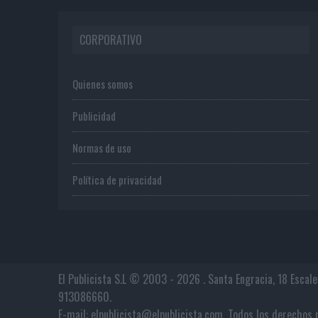
CORPORATIVO
Quienes somos
Publicidad
Normas de uso
Política de privacidad
El Publicista S.L © 2003 - 2026 . Santa Engracia, 18 Escal
913086660.
E-mail: elpublicista@elpublicista.com. Todos los derech