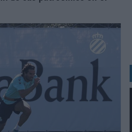
 LAS MARCAS
N IA
RÁ A PRUEBA LA CREATIVIDAD DE LAS MARCAS
N LA INFANCIA EN SU ESTRATEGIA
OS EN VERANO Y SUPERA AL MÓVIL COMO DISPOSITIVO MÁS UTILIZADO
OS ESPAÑOLES
IRECTORA COMERCIAL GLOBAL
BLE INSPIRADA EN CORNETTO, CALIPPO Y SOLERO
MAR EL PATRIMONIO HISTÓRICO EN ACTIVOS CULTURALES Y ECONÓMICOS
LA GESTIÓN DE SUS RELACIONES CON LOS MEDIOS
ARIO EN SU ÚLTIMA CAMPAÑA INTERNACIONAL
N DE MARCA A LARGO PLAZO Y LA MEDICIÓN SON DOS CARAS DE LA MISMA