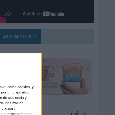
ARTÍCULOS ALEATORIOS
ivo, como cookies, y
por un dispositivo
ón de audiencia y
de localización
4/08/2026
 clic para
bo el procesamiento