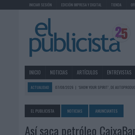
INICIAR SESIÓN
EDICIÓN IMPRESA Y DIGITAL
TIENDA
OF
INICIO
NOTICIAS
ARTÍCULOS
ENTREVISTAS
ACTUALIDAD
07/08/2026
|
‘SHOW YOUR SPIRIT’, DE AUTOPRODUC
07/08/2026
|
EL MÁLAGA CF CULMINA SU TRILOGÍA DE MARCA CON U
07/08/2026
|
MAHOU REIVINDICA EL RITUAL DE LA CAÑA EN EL DÍA IN
EL PUBLICISTA
NOTICIAS
ANUNCIANTES
07/08/2026
|
MG SPIRIT RELANZA SU MARCA CON UNA ESTRATEGIA 
Así saca petróleo CaixaBan
07/08/2026
|
PATRÓN CONVIERTE EL NUEVO SINGLE DE ARÓN PIPER EN