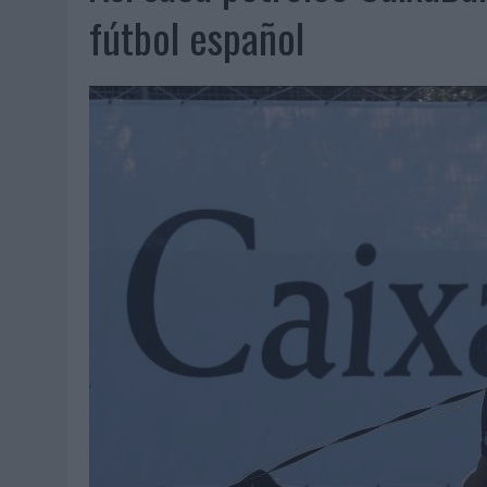
07/08/2026
|
EL VERANO PONE A PRUEBA LA ESTRATEGIA DIGITAL DE
fútbol español
07/08/2026
|
VUELING CONVIERTE LOS RECUERDOS EN SOUVENIRS CO
07/08/2026
|
CUANDO SE APAGUE EL SOL, EL ECLIPSE DE 2026 POND
06/08/2026
|
‘LA VUELTA’, DE FENOMENAL PARA MÁLAGA CF
06/08/2026
|
SIETE DE CADA DIEZ EMPRESAS ESPAÑOLAS NO INTEGRA
06/08/2026
|
LA TELEVISIÓN SIGUE LIDERANDO EL CONSUMO DE MEDI
06/08/2026
|
EL USO DE LA IA GENERATIVA ALCANZA YA AL 62% DE L
06/08/2026
|
SYSTEM1 NOMBRA A KIMBERLY BASTONI COMO NUEVA D
06/08/2026
|
FRIGO Y UNIQLO LANZAN UNA COLECCIÓN PERSONALIZA
06/08/2026
|
LA IA ESTÁ SUBIENDO EL LISTÓN DE LA CREATIVIDAD
05/08/2026
|
BEON WORLDWIDE LANZA RAÍZ URBANA PARA TRANSFOR
05/08/2026
|
FABRA COMUNICACIÓN INCORPORA A CASONÁ Y ASUME 
05/08/2026
|
LOPESAN HOTELS & RESORTS ACERCA EL PARAÍSO CAN
05/08/2026
|
LUIS ARQUILLOS (BURGO DE ARIAS): “LA CONSTRUCCIÓ