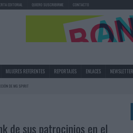
ERTA EDITORIAL
QUIERO SUSCRIBIRME
CONTACTO
MUJERES REFERENTES
REPORTAJES
ENLACES
NEWSLETTE
CIÓN DE MG SPIRIT
NA CAMPAÑA QUE CELEBRA SU REGRESO A PRIMERA DIVISIÓN
TERNACIONAL DE LA CERVEZA
360º CENTRADA EN EL ORIGEN BARCELONÉS
k de sus patrocinios en el
 UNA EXPERIENCIA DE MARCA EN IBIZA