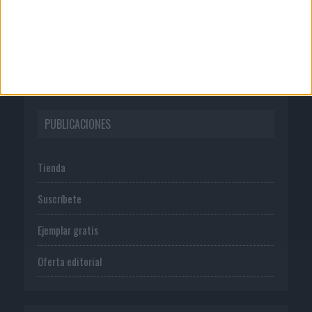
Normas de uso
Política de privacidad
PUBLICACIONES
Tienda
Suscríbete
Ejemplar gratis
Oferta editorial