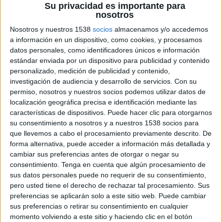
Su privacidad es importante para
nosotros
11 DE SEPTIEMBRE DE 2019
Nosotros y nuestros 1538
socios
almacenamos y/o accedemos
a información en un dispositivo, como cookies, y procesamos
Desempeñará funciones como responsable
datos personales, como identificadores únicos e información
estándar enviada por un dispositivo para publicidad y contenido
global de comunicación interna y director
personalizado, medición de publicidad y contenido,
de engagement
investigación de audiencia y desarrollo de servicios.
Con su
permiso, nosotros y nuestros socios podemos utilizar datos de
Borja Fernández es el nuevo Global Internal
localización geográfica precisa e identificación mediante las
Comms & Engagement Manager de Cabify.
características de dispositivos. Puede hacer clic para otorgarnos
Afincado en la oficina de Madrid, desde esta
su consentimiento a nosotros y a nuestros 1538 socios para
posición se encargará de gestionar y coordinar
que llevemos a cabo el procesamiento previamente descrito. De
toda la comunicación interna de la compañía
forma alternativa, puede acceder a información más detallada y
española coordinando y trabajando en
cambiar sus preferencias antes de otorgar o negar su
consonancia con los diferentes equipos de
consentimiento.
Tenga en cuenta que algún procesamiento de
comunicación y relaciones públicas que la
sus datos personales puede no requerir de su consentimiento,
empresa tiene repartidos por España y
pero usted tiene el derecho de rechazar tal procesamiento. Sus
preferencias se aplicarán solo a este sitio web. Puede cambiar
Latinoamérica (la plataforma cuenta con
sus preferencias o retirar su consentimiento en cualquier
presencia activa en mercados como Chile,
momento volviendo a este sitio y haciendo clic en el botón
México, Colombia, Perú, Brasil, Panamá, Ecuador,