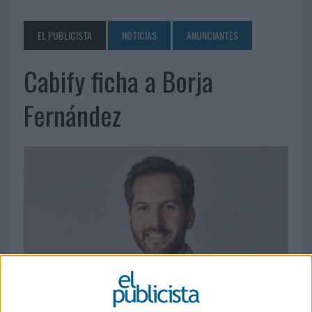
EL PUBLICISTA
NOTICIAS
ANUNCIANTES
Cabify ficha a Borja
Fernández