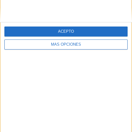
VÍDEO DESTACADO
ACEPTO
MÁS OPCIONES
ARTÍCULOS ALEATORIOS