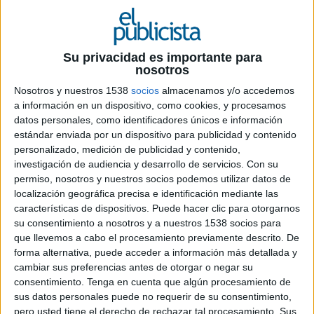
Su privacidad es importante para
3 DE FEBRERO DE 2025
nosotros
Nosotros y nuestros 1538
socios
almacenamos y/o accedemos
La marca mexicana ha lanzado ‘Algo bien’,
a información en un dispositivo, como cookies, y procesamos
una campaña protagonizada por el actor
datos personales, como identificadores únicos e información
Memo Villegas y que presenta las claras de
estándar enviada por un dispositivo para publicidad y contenido
huevo como elemento indispensable en los
personalizado, medición de publicidad y contenido,
platillos del día a día
investigación de audiencia y desarrollo de servicios.
Con su
permiso, nosotros y nuestros socios podemos utilizar datos de
Huevos San Juan
, marca de la industria avícola
localización geográfica precisa e identificación mediante las
en México, ha lanzado ‘Algo bien’, una campaña
características de dispositivos. Puede hacer clic para otorgarnos
que quiere promocionar el consumo de claras de
su consentimiento a nosotros y a nuestros 1538 socios para
huevo en cualquier momento para cualquier
que llevemos a cabo el procesamiento previamente descrito. De
forma alternativa, puede acceder a información más detallada y
consumidor. La producción insiste en que no
cambiar sus preferencias antes de otorgar o negar su
quieren que estén únicamente en la vida de las
consentimiento.
Tenga en cuenta que algún procesamiento de
personas más ‘fit’, ni en la cima del mundo, ni en
sus datos personales puede no requerir de su consentimiento,
el fondo del mar: quieren que sea una opción
pero usted tiene el derecho de rechazar tal procesamiento. Sus