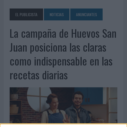
EL PUBLICISTA
NOTICIAS
ANUNCIANTES
La campaña de Huevos San
Juan posiciona las claras
como indispensable en las
recetas diarias