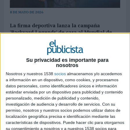
8 DE MAYO DE 2026
La firma deportiva lanza la campaña
'Backyard Legends' de cara al Mundial de
Futbol 2026, poniendo el foco en el universo
de fútbol callejero
A poco más de 30 días para que arranque la FIFA
Su privacidad es importante para
dé comienzo a la fase final del Mundial de Fútbol
nosotros
2026 muchas marcas han comenzado a activar
Nosotros y nuestros 1538
socios
almacenamos y/o accedemos
sus promociones y campañas asociadas al que
a información en un dispositivo, como cookies, y procesamos
estña llamado a ser el gran evento deportivo del
datos personales, como identificadores únicos e información
año. Es el caso de Adidas, que ha lanzado
estándar enviada por un dispositivo para publicidad y contenido
'Backyard Legends', una campaña global donde
personalizado, medición de publicidad y contenido,
une el fútbol callejero, el mundo del cine y la
investigación de audiencia y desarrollo de servicios.
Con su
pop.
permiso, nosotros y nuestros socios podemos utilizar datos de
localización geográfica precisa e identificación mediante las
características de dispositivos. Puede hacer clic para otorgarnos
Todo gira en torno a un corto (o spot largo) de 5
su consentimiento a nosotros y a nuestros 1538 socios para