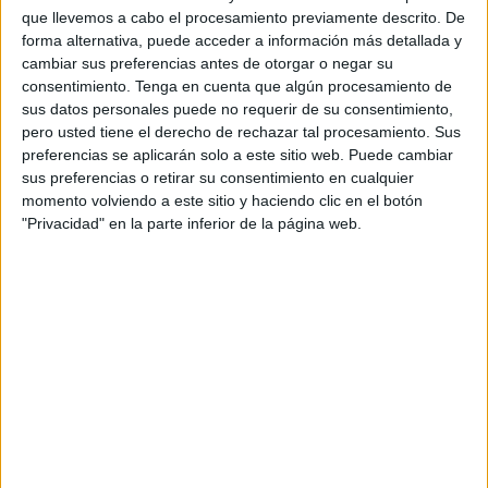
minutos con un profundo storytelling en el que el
que llevemos a cabo el procesamiento previamente descrito. De
fútbol es el protagonista sencillo y humilde e hilo
forma alternativa, puede acceder a información más detallada y
conductor de una loca historia, protagonizada
cambiar sus preferencias antes de otorgar o negar su
por varios embajadores de lujo que la marca
consentimiento.
Tenga en cuenta que algún procesamiento de
alemana ha cerrado para la ocasión. En este caso
sus datos personales puede no requerir de su consentimiento,
el actor Timothée Chalamet se empeña en reunir
pero usted tiene el derecho de rechazar tal procesamiento. Sus
a un equipo capaz de enfrentarse a unas leyendas
preferencias se aplicarán solo a este sitio web. Puede cambiar
urbanas del fútbol de barrio: un trío fictio
sus preferencias o retirar su consentimiento en cualquier
formado por Clive, Ruthie e Isaak. Tres jugadores
momento volviendo a este sitio y haciendo clic en el botón
prácticamente invencibles que llevan décadas
"Privacidad" en la parte inferior de la página web.
dominando el fútbol callejero, doblegando
incluso a figuras internacionales como Zidane o
David Beckham.
Tras solventar el debate sobre 'Futbol' o 'Soccer'
(aquí es donde tiene su aportación Bad Bunny,
que defiende el futbol como cultura global), el
personaje de Chalamet intenta reunir un equipo
capaz de desafiar a este trio legendario, en una
especie de viaje que mezcla humor, épica y ese