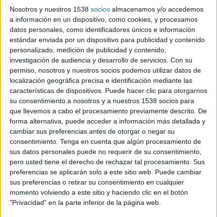
Nosotros y nuestros 1538
socios
almacenamos y/o accedemos
a información en un dispositivo, como cookies, y procesamos
datos personales, como identificadores únicos e información
estándar enviada por un dispositivo para publicidad y contenido
personalizado, medición de publicidad y contenido,
investigación de audiencia y desarrollo de servicios.
Con su
permiso, nosotros y nuestros socios podemos utilizar datos de
localización geográfica precisa e identificación mediante las
características de dispositivos. Puede hacer clic para otorgarnos
12 DE FEBRERO DE 2016
su consentimiento a nosotros y a nuestros 1538 socios para
que llevemos a cabo el procesamiento previamente descrito. De
La marca de preservativos Control prepara
forma alternativa, puede acceder a información más detallada y
una fiesta diferente con la que pretende dar
cambiar sus preferencias antes de otorgar o negar su
un giro a tan romántica fecha.
consentimiento.
Tenga en cuenta que algún procesamiento de
sus datos personales puede no requerir de su consentimiento,
Como parte de su estrategia de marketing y
pero usted tiene el derecho de rechazar tal procesamiento. Sus
preferencias se aplicarán solo a este sitio web. Puede cambiar
siguiendo con la idea de que hay que disfrutar de
sus preferencias o retirar su consentimiento en cualquier
cada momento, la marca de preservativos
momento volviendo a este sitio y haciendo clic en el botón
Control quiere celebrar San Valentín de una
"Privacidad" en la parte inferior de la página web.
forma diferente. Por eso, la marca ha organizado