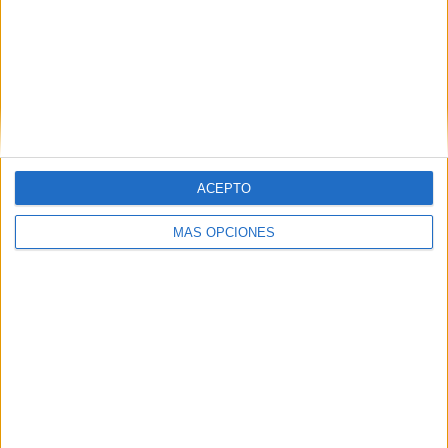
ARTÍCULOS ALEATORIOS
ACEPTO
MÁS OPCIONES
07/08/2026
Vueling convierte los