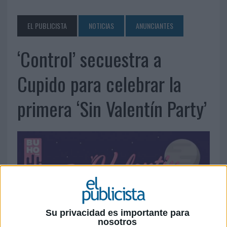
EL PUBLICISTA
NOTICIAS
ANUNCIANTES
‘Control’ secuestra a
Cupido para celebrar la
primera ‘Sin Valentín Party’
Su privacidad es importante para
nosotros