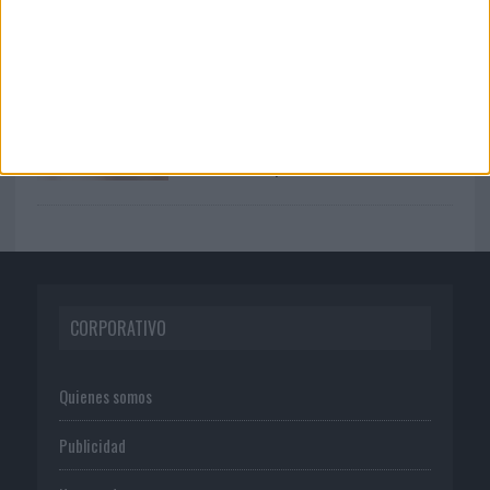
Back Market pone a la madre de su
fundador como aval de su...
31/07/2026
Making Science aumenta un 12,8% sus
ventas en el primer...
CORPORATIVO
Quienes somos
Publicidad