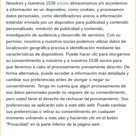
transformado. El cambio en su paradigma ha
Nosotros y nuestros 1538
socios
almacenamos y/o accedemos
impulsado a la compañía a adaptarse a las
a información en un dispositivo, como cookies, y procesamos
demandas que la sociedad requiere, como la
datos personales, como identificadores únicos e información
sostenibilidad, la digitalización y la
estándar enviada por un dispositivo para publicidad y contenido
personalizado, medición de publicidad y contenido,
internacionalización. Con motivo de esta
investigación de audiencia y desarrollo de servicios.
Con su
transformación a todos los niveles: logístico,
permiso, nosotros y nuestros socios podemos utilizar datos de
tecnológico, de recursos humanos, e incluso de
localización geográfica precisa e identificación mediante las
flota, la compañía ha presentado una nueva
características de dispositivos. Puede hacer clic para otorgarnos
imagen corporativa más sencilla, abierta y ágil,
su consentimiento a nosotros y a nuestros 1538 socios para
que se trata de la actualización y modernización
que llevemos a cabo el procesamiento previamente descrito. De
de la misma que permite la adaptación a las
forma alternativa, puede acceder a información más detallada y
nuevas necesidades del mundo digital.
"Los
cambiar sus preferencias antes de otorgar o negar su
nuevos tiempos llegan por Correos"
es el
consentimiento.
Tenga en cuenta que algún procesamiento de
nuevo claim corporativo de la compañía, en cuya
sus datos personales puede no requerir de su consentimiento,
campaña publicitaria han colaborado agencias
pero usted tiene el derecho de rechazar tal procesamiento. Sus
preferencias se aplicarán solo a este sitio web. Puede cambiar
como
Summa
(agencia de branding),
Arena
sus preferencias o retirar su consentimiento en cualquier
Media
y
Mono
Madrid (de creatividad), Arena
momento volviendo a este sitio y haciendo clic en el botón
Media (de medios),
Shackleton
(social media),
"Privacidad" en la parte inferior de la página web.
Contrapunto BBDO
, quien aportó el concepto
de la campaña, y
QMS Comunicación