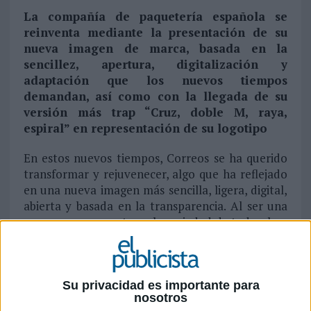
La compañía de paquetería española se
reinventa mediante la presentación de su
nueva imagen de marca, basada en la
sencillez, apertura, digitalización y
adaptación que los nuevos tiempos
demandan, así como con la llegada de su
versión más trap “Cruz, doble M, raya,
espiral” en representación de su logotipo
En estos nuevos tiempos, Correos se ha querido
transformar y rejuvenecer, algo que ha reflejado
en una nueva imagen más sencilla, ligera, digital,
abierta y basada en la transparencia. Al ser una
marca muy presente en la sociedad de todos, han
decidido mostrar todas sus novedades con una
campaña y darlo a conocer a toda la población
enseñándoles cómo han cambiado.
Su privacidad es importante para
nosotros
En los últimos cuatro años Correos se ha