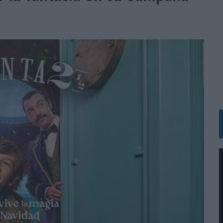
MAR EL PATRIMONIO HISTÓRICO EN ACTIVOS CULTURALES Y ECONÓMICOS
LA GESTIÓN DE SUS RELACIONES CON LOS MEDIOS
ARIO EN SU ÚLTIMA CAMPAÑA INTERNACIONAL
N DE MARCA A LARGO PLAZO Y LA MEDICIÓN SON DOS CARAS DE LA MISMA
N HOTELS & RESORTS
VECES’, DE INUSUALY PARA CERVEZA CAPAZ
 PARA ORANGE
 UNA OPORTUNIDAD DE INCLUSIÓN
RANO’
UDIO EN SU NUEVA CAMPAÑA GLOBAL DE MARCA
VISTAR
 EL REGRESO DEL FÚTBOL