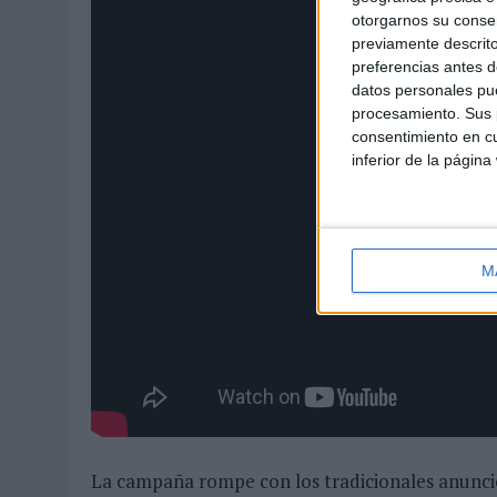
otorgarnos su conse
previamente descrito
preferencias antes d
datos personales pue
procesamiento. Sus p
consentimiento en cu
inferior de la página
M
La campaña rompe con los tradicionales anuncio