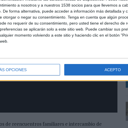
ntimiento a nosotros y a nuestros 1538 socios para que llevemos a ca
. De forma alternativa, puede acceder a información más detallada y 
e otorgar o negar su consentimiento.
Tenga en cuenta que algún proc
de no requerir de su consentimiento, pero usted tiene el derecho de r
referencias se aplicarán solo a este sitio web. Puede cambiar sus pref
alquier momento volviendo a este sitio y haciendo clic en el botón "Pri
 web.
E
s
t
v
ÁS OPCIONES
ACEPTO
s de reencuentros familiares e intercambio de