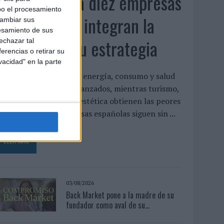
Siete de cada diez empresas
bo el procesamiento
españolas no integran la
cambiar sus
esamiento de sus
infancia en su estrategia
echazar tal
erencias o retirar su
vacidad" en la parte
l estudio concluye que energía, consumo y salud
on los sectores más avanzados, mientras turismo,
ecnología y gaming o estética obtienen las peores
aloraciones Las empresas españolas siguen sin ...
LEER MÁS
03/08/2026
Back Market pone a la madre de su
fundador como aval de su...