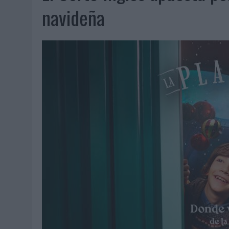
06/08/2026
|
LA IA ESTÁ SUBIENDO EL LISTÓN DE LA CREATIVIDAD
navideña
05/08/2026
|
BEON WORLDWIDE LANZA RAÍZ URBANA PARA TRANSFOR
05/08/2026
|
FABRA COMUNICACIÓN INCORPORA A CASONÁ Y ASUME 
05/08/2026
|
LOPESAN HOTELS & RESORTS ACERCA EL PARAÍSO CAN
05/08/2026
|
LUIS ARQUILLOS (BURGO DE ARIAS): “LA CONSTRUCCIÓ
MONEDA”
04/08/2026
|
‘EL PARAÍSO MÁS CERCA’, DE 22GRADOS PARA LOPESA
04/08/2026
|
‘LA ÚNICA CERVEZA DEL MUNDO QUE SE DISFRUTA DOS 
04/08/2026
|
‘EL FÚTBOL SIN LAS PERSONAS’, DE DENTSU CREATIVE
04/08/2026
|
CAPAZ, LA CERVEZA QUE CONVIERTE CADA BOTELLA EN
04/08/2026
|
BABARIA Y MAXIBON SON ‘EL MATCH PERFECTO DEL VE
04/08/2026
|
AUDIBLE REIVINDICA EL PODER TRANSFORMADOR DEL A
03/08/2026
|
‘VUELVE EL FÚTBOL. VUELVE A SOÑAR’, DE VML PARA MO
03/08/2026
|
MOVISTAR APELA A LA ILUSIÓN DE LAS AFICIONES PARA