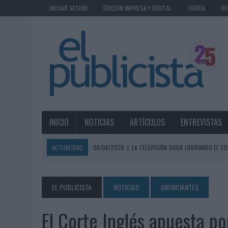
INICIAR SESIÓN
EDICIÓN IMPRESA Y DIGITAL
TIENDA
OF
INICIO
NOTICIAS
ARTÍCULOS
ENTREVISTAS
ACTUALIDAD
06/08/2026
|
LA TELEVISIÓN SIGUE LIDERANDO EL 
UTILIZADO
06/08/2026
|
EL USO DE LA IA GENERATIVA ALCANZA YA AL 62% DE L
EL PUBLICISTA
NOTICIAS
ANUNCIANTES
06/08/2026
|
SYSTEM1 NOMBRA A KIMBERLY BASTONI COMO NUEVA D
El Corte Inglés apuesta po
06/08/2026
|
FRIGO Y UNIQLO LANZAN UNA COLECCIÓN PERSONALIZA