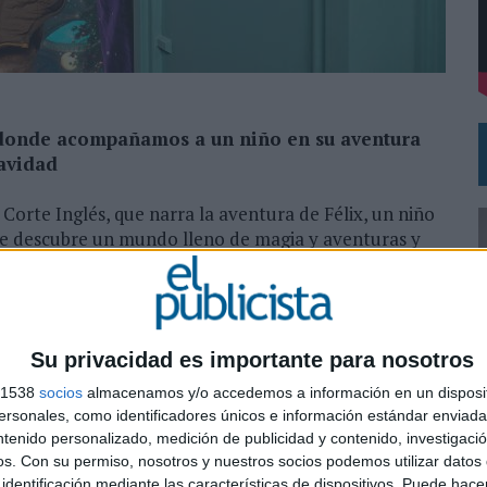
N LA INFANCIA EN SU ESTRATEGIA
UNQUE LOS MEDIOS CONTROLADOS MANTIENEN EL CRECIMIENTO
, donde acompañamos a un niño en su aventura
avidad
orte Inglés, que narra la aventura de Félix, un niño
que descubre un mundo lleno de magia y aventuras y
iten volar, salas que te convierten en un dibujo
iosa planta.
vertebra en torno a un spot publicitario que podrá
Su privacidad es importante para nosotros
con activaciones en exterior y en los establecimientos
s 1538
socios
almacenamos y/o accedemos a información en un disposit
sonales, como identificadores únicos e información estándar enviada 
ntenido personalizado, medición de publicidad y contenido, investigaci
0
os.
Con su permiso, nosotros y nuestros socios podemos utilizar datos 
identificación mediante las características de dispositivos. Puede hacer