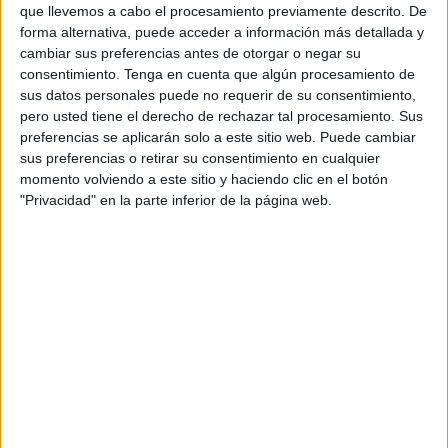
necesitan.
que llevemos a cabo el procesamiento previamente descrito. De
forma alternativa, puede acceder a información más detallada y
Para ello, Cruz Roja ha contado con
beon.
cambiar sus preferencias antes de otorgar o negar su
Advertising
, junto con la productora
Balance
consentimiento.
Tenga en cuenta que algún procesamiento de
Productions
, ambas pertenecientes al grupo
sus datos personales puede no requerir de su consentimiento,
beon. Worldwide, para llevar a cabo la acción.
pero usted tiene el derecho de rechazar tal procesamiento. Sus
preferencias se aplicarán solo a este sitio web. Puede cambiar
“Nos dio mucha alegría saber que habíamos
sus preferencias o retirar su consentimiento en cualquier
ganado el concurso. Trabajamos mucho en la
momento volviendo a este sitio y haciendo clic en el botón
propuesta y teníamos muchas ganas de que
"Privacidad" en la parte inferior de la página web.
saliera adelante, ya que nos encantaba el
concepto que habíamos creado y cómo podía
llevarse a cabo”, asegura Candela Lirola,
advertising account executive en beon.
Desde la agencia se ha ideado el concepto
creativo de la campaña, así como el claim y el
visual, el cual se aplicó en gráficas offline y en las
redes sociales de Cruz Roja. A su vez, la
guionización del spot y su posterior rodaje