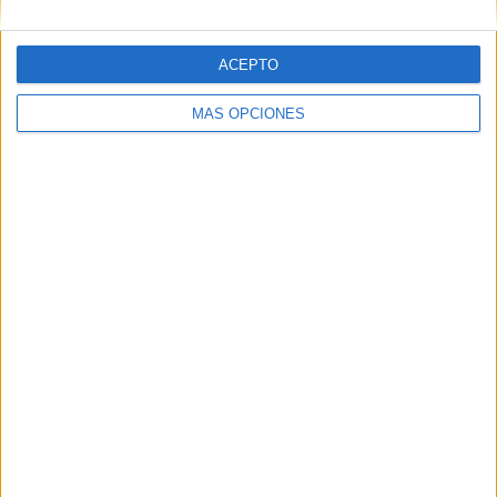
SÍGUENOS EN FACEBOOK
ACEPTO
MÁS OPCIONES
VÍDEO DESTACADO