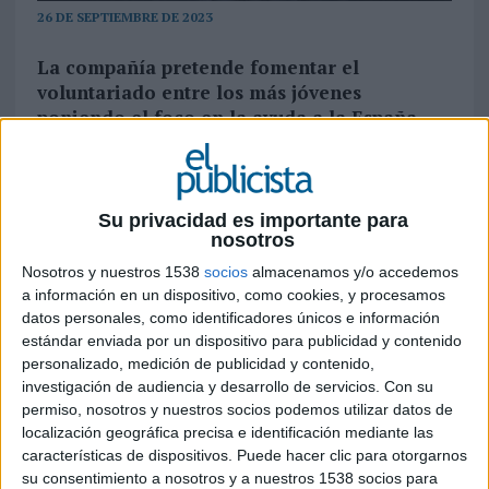
26 DE SEPTIEMBRE DE 2023
La compañía pretende fomentar el
voluntariado entre los más jóvenes
poniendo el foco en la ayuda a la España
despoblada y rural
Cruz Roja
tiene ha lanzado su nueva campaña
de voluntariado con el claro objetivo de
Su privacidad es importante para
fomentar la participación entre los más jóvenes,
nosotros
poniendo el foco en la ayuda a la España
Nosotros y nuestros 1538
socios
almacenamos y/o accedemos
despoblada y rural. A través del concepto ‘
La
a información en un dispositivo, como cookies, y procesamos
Red Social más Social
’, Jacobo, Marta y Sofía,
datos personales, como identificadores únicos e información
voluntarios de Cruz Roja desde muy jóvenes que
estándar enviada por un dispositivo para publicidad y contenido
realizan los trabajos de voluntariado en El
personalizado, medición de publicidad y contenido,
investigación de audiencia y desarrollo de servicios.
Con su
Barraco y Segovia, presentan al mundo esta
permiso, nosotros y nuestros socios podemos utilizar datos de
nueva red social con el objetivo no solo de dar a
localización geográfica precisa e identificación mediante las
conocer el voluntariado, sino de atraer a los más
características de dispositivos. Puede hacer clic para otorgarnos
jóvenes por esta forma de ayuda a los que más lo
su consentimiento a nosotros y a nuestros 1538 socios para