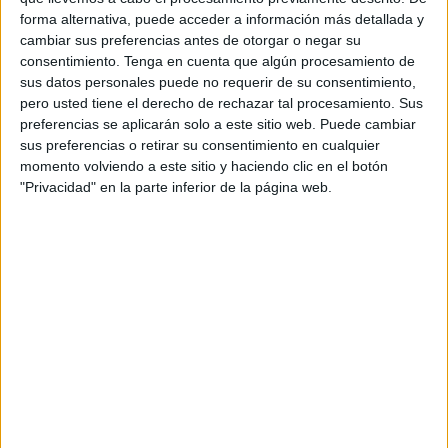
decorada con una calavera de chocolate blanco,
forma alternativa, puede acceder a información más detallada y
simulando una tumba y “Dunkin Gusano”, relleno
cambiar sus preferencias antes de otorgar o negar su
de choco avellana con gominolas en forma de
consentimiento.
Tenga en cuenta que algún procesamiento de
gusano.
sus datos personales puede no requerir de su consentimiento,
pero usted tiene el derecho de rechazar tal procesamiento. Sus
“Para celebrar Halloween siempre buscamos
preferencias se aplicarán solo a este sitio web. Puede cambiar
sorprender a nuestros clientes con nuevos
sus preferencias o retirar su consentimiento en cualquier
diseños que resulten tiernamente terroríficos.
momento volviendo a este sitio y haciendo clic en el botón
Sabemos que es una de nuestras campañas más
"Privacidad" en la parte inferior de la página web.
esperadas y valoradas por eso, cada otoño, la
preparamos con mucho mimo. Este año hemos
actualizado y personalizado a los clásicos
monstruos para que salgan de sus tumbas y
acompañen a sus fans en la noche más
monstruosa del año”, ha comentado Karina
Castillo, directora de marketing de Dunkin’
Coffee en España.
Con este motivo, la cadena americana ha puesto
en marcha una campaña para dar a conocer sus