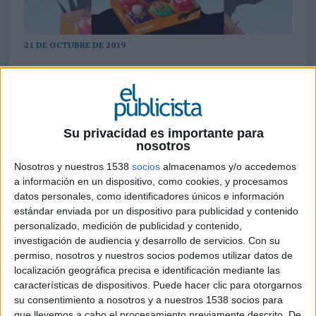
21 DE OCTUBRE DE 2019
La marca ha lanzado la campaña con un
teaser
y un sorteo en España a través de
redes sociales para presentar tres nuevas
variedades de su producto estrella
Su privacidad es importante para
nosotros
Como ya es tradición,
Dunkin’ Coffee
se une a la
Nosotros y nuestros 1538
socios
almacenamos y/o accedemos
celebración de Halloween y, en esta ocasión, la
a información en un dispositivo, como cookies, y procesamos
cadena ha apostado por su nueva campaña “
La
datos personales, como identificadores únicos e información
noche de los Dunkins Vivientes
”, donde la
estándar enviada por un dispositivo para publicidad y contenido
marca transforma y resucita su producto estrella
personalizado, medición de publicidad y contenido,
convirtiéndolo en el bocado más dulce y
investigación de audiencia y desarrollo de servicios.
Con su
terrorífico de estas fechas. Así,
la compañía
permiso, nosotros y nuestros socios podemos utilizar datos de
lanza 3 variedades nuevas
: “Dunkin Diablo”, un
localización geográfica precisa e identificación mediante las
divertido demonio relleno de crema de avellana,
características de dispositivos. Puede hacer clic para otorgarnos
“Dunkin Calavera”, relleno de crema bavarian y
su consentimiento a nosotros y a nuestros 1538 socios para
que llevemos a cabo el procesamiento previamente descrito. De