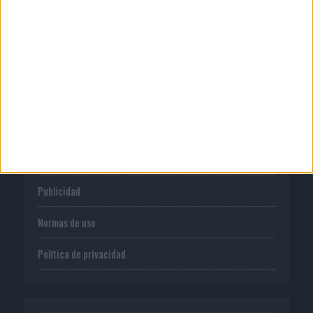
Casoná y asume la gestión de ...
CORPORATIVO
Quienes somos
Publicidad
Normas de uso
Política de privacidad