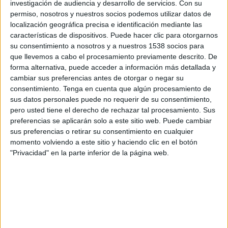
increpando a una mujer negra que no puede
investigación de audiencia y desarrollo de servicios.
Con su
estar sentada en los asientos de blancos. El gesto
permiso, nosotros y nuestros socios podemos utilizar datos de
localización geográfica precisa e identificación mediante las
de la mujer negándose a abandonarlo fue muy
características de dispositivos. Puede hacer clic para otorgarnos
importante para el movimiento de los Derechos
su consentimiento a nosotros y a nuestros 1538 socios para
Civiles.
que llevemos a cabo el procesamiento previamente descrito. De
forma alternativa, puede acceder a información más detallada y
En otra pieza de televisión se viaja en el tiempo
cambiar sus preferencias antes de otorgar o negar su
hasta la década de los 70 en San Francisco. Un
consentimiento.
Tenga en cuenta que algún procesamiento de
joven iza una bandera arcoíris. Su gesto empezó
sus datos personales puede no requerir de su consentimiento,
una visibilización por los derechos de la
pero usted tiene el derecho de rechazar tal procesamiento. Sus
comunidad LGTBI.
preferencias se aplicarán solo a este sitio web. Puede cambiar
sus preferencias o retirar su consentimiento en cualquier
En el spot
Me Too
nos situamos en una habitación
momento volviendo a este sitio y haciendo clic en el botón
de hotel en Los Ángeles para ver como una actriz
"Privacidad" en la parte inferior de la página web.
enviaba el tweet con el hashtag #MeToo
poniendo en marcha un movimiento de denuncia
contra agresiones sexuales en la industria de
Hollywood.
Se trata de tres momentos recreados