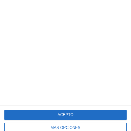
Ver ficha técnica ‘Rosa’
IMPRIMIR
TWEET
SHARE
SHARE
ACEPTO
ENVIAR
MÁS OPCIONES