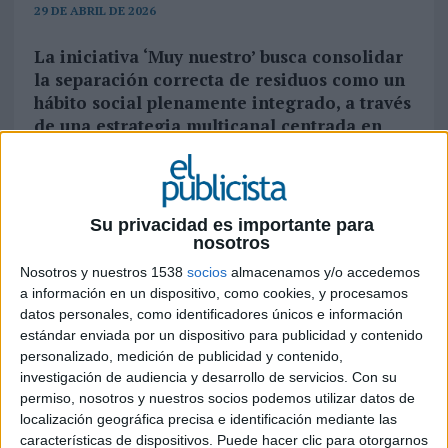
29 DE ABRIL DE 2026
La iniciativa ‘Muy nuestro’ busca consolidar
la separación correcta de residuos como un
hábito social plenamente integrado, a través
de una estrategia multicanal centrada en
costumbres reconocibles y comportamientos
colectivos
Ecoembes
ha lanzado ‘Muy nuestro’, una nueva
Su privacidad es importante para
campaña con la que busca reforzar la correcta
nosotros
separación de residuos y consolidar el reciclaje
Nosotros y nuestros 1538
socios
almacenamos y/o accedemos
como una práctica plenamente incorporada a la
a información en un dispositivo, como cookies, y procesamos
vida cotidiana de la ciudadanía. La acción pone el
datos personales, como identificadores únicos e información
foco en el uso adecuado de los contenedores
estándar enviada por un dispositivo para publicidad y contenido
amarillo y azul, utilizando una narrativa basada
personalizado, medición de publicidad y contenido,
en hábitos reconocibles de la vida diaria para
investigación de audiencia y desarrollo de servicios.
Con su
presentar el reciclaje como una costumbre social
permiso, nosotros y nuestros socios podemos utilizar datos de
ya asentada.
localización geográfica precisa e identificación mediante las
características de dispositivos. Puede hacer clic para otorgarnos