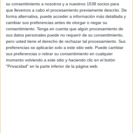
La campaña se articula como una herramienta de
su consentimiento a nosotros y a nuestros 1538 socios para
que llevemos a cabo el procesamiento previamente descrito. De
sensibilización especialmente dirigida a
forma alternativa, puede acceder a información más detallada y
administraciones públicas locales, que podrán
cambiar sus preferencias antes de otorgar o negar su
utilizar sus materiales para impulsar la
consentimiento.
Tenga en cuenta que algún procesamiento de
concienciación ciudadana en torno a la economía
sus datos personales puede no requerir de su consentimiento,
circular y la gestión responsable de residuos.
pero usted tiene el derecho de rechazar tal procesamiento. Sus
preferencias se aplicarán solo a este sitio web. Puede cambiar
Desde el punto de vista creativo, ‘Muy nuestro’
sus preferencias o retirar su consentimiento en cualquier
construye su mensaje a partir de escenas
momento volviendo a este sitio y haciendo clic en el botón
costumbristas asociadas a la identidad colectiva
"Privacidad" en la parte inferior de la página web.
española, como sobremesas, siestas, fiestas
populares o relaciones vecinales, integrando el
reciclaje como un gesto más dentro de ese
imaginario compartido. El planteamiento
estratégico busca normalizar el reciclaje desde la
asociación emocional y cultural con
comportamientos ya interiorizados por la
sociedad.