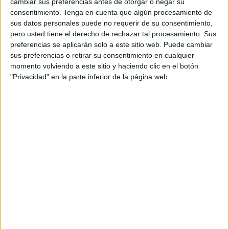
cambiar sus preferencias antes de otorgar o negar su
mundial alrededor del vino.
consentimiento.
Tenga en cuenta que algún procesamiento de
sus datos personales puede no requerir de su consentimiento,
Lourdes Martínez Zabala, consejera de Familia
pero usted tiene el derecho de rechazar tal procesamiento. Sus
Martínez Zabala, ha afirmado: “Este es el legado
preferencias se aplicarán solo a este sitio web. Puede cambiar
que la cuarta generación de la familia quiere
sus preferencias o retirar su consentimiento en cualquier
dejar en Bodegas Faustino, nuestra marca más
momento volviendo a este sitio y haciendo clic en el botón
icónica. Bodegas Faustino es el origen de nuestra
"Privacidad" en la parte inferior de la página web.
familia, de nuestro legado y de nuestra tradición
en el mundo del vino y el nombre de nuestro
padre y nuestro abuelo. Además, está situada en
Oyón, nuestras raíces”.
Lord Norman Foster ha añadido que “este es un
proyecto sobre la experiencia del visitante, y no
solo la creación de un edificio nuevo, que cuenta
con un centro de visitantes como elemento
central que permite que el invitado pueda
imbuirse con los viñedos de Bodegas Faustino. Un
proyecto que denominamos ‘Energía Plus’, ya
que el edificio central solo consume el 20% de la