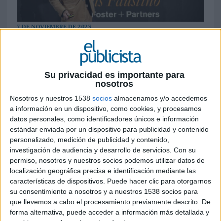
7 DE NOVIEMBRE DE 2023
El diseño completo de
Bodegas Faustino
y
Foster+Partners incluye una serie de
intervenciones que comprenden desde la
Su privacidad es importante para
actuación en las instalaciones existentes
nosotros
hasta nuevas zonas para visitantes, siendo el
Nosotros y nuestros 1538
socios
almacenamos y/o accedemos
principal foco un nuevo edificio, con la
a información en un dispositivo, como cookies, y procesamos
intención de que sea el complejo
datos personales, como identificadores únicos e información
arquitectónico más innovador y sostenible
estándar enviada por un dispositivo para publicidad y contenido
del mundo alrededor del vino y un referente
personalizado, medición de publicidad y contenido,
en el sector
investigación de audiencia y desarrollo de servicios.
Con su
permiso, nosotros y nuestros socios podemos utilizar datos de
Familia Martinez Zabala y Lord Norman Foster,
localización geográfica precisa e identificación mediante las
características de dispositivos. Puede hacer clic para otorgarnos
fundador de Foster+Partners, han presentado la
su consentimiento a nosotros y a nuestros 1538 socios para
imagen y las características de ‘El Legado de
que llevemos a cabo el procesamiento previamente descrito. De
Bodegas Faustino’, que será el complejo
forma alternativa, puede acceder a información más detallada y
arquitectónico más innovador y sostenible a nivel