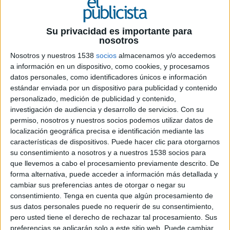
23 DE SEPTIEMBRE DE 2020
Su privacidad es importante para
Un año después de la peor Dana en 140 años en la
nosotros
Comunidad Valenciana, Hidraqua lanza un
Nosotros y nuestros 1538
socios
almacenamos y/o accedemos
documental
, realizado por la agencia Yerno, que
a información en un dispositivo, como cookies, y procesamos
narra la catástrofe que conmocionó a una
datos personales, como identificadores únicos e información
comarca que lucha por escapar de su destino
estándar enviada por un dispositivo para publicidad y contenido
personalizado, medición de publicidad y contenido,
Con motivo del primer aniversario de la Dana que
investigación de audiencia y desarrollo de servicios.
Con su
asoló la Vega Baja, en septiembre de 2019, se
permiso, nosotros y nuestros socios podemos utilizar datos de
acaba de estrenar
Fango
, un documental que nos
localización geográfica precisa e identificación mediante las
acerca aquella tragedia través de un relato
características de dispositivos. Puede hacer clic para otorgarnos
emotivo y realista, a través de diferentes
su consentimiento a nosotros y a nuestros 1538 socios para
protagonistas. Más allá de tener un testimonio
que llevemos a cabo el procesamiento previamente descrito. De
histórico, que nos recuerde lo vulnerables que
forma alternativa, puede acceder a información más detallada y
cambiar sus preferencias antes de otorgar o negar su
podemos ser si no empezamos a tomar medidas
consentimiento.
Tenga en cuenta que algún procesamiento de
contra el cambio climático, el documental nace
sus datos personales puede no requerir de su consentimiento,
con el objetivo de rendir un homenaje a todas
pero usted tiene el derecho de rechazar tal procesamiento. Sus
esas personas que se volcaron durante días para
preferencias se aplicarán solo a este sitio web. Puede cambiar