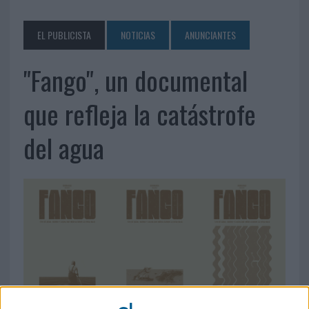
EL PUBLICISTA
NOTICIAS
ANUNCIANTES
"Fango", un documental
que refleja la catástrofe
del agua