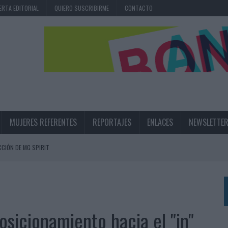
ERTA EDITORIAL
QUIERO SUSCRIBIRME
CONTACTO
MUJERES REFERENTES
REPORTAJES
ENLACES
NEWSLETTE
CIÓN DE MG SPIRIT
NA CAMPAÑA QUE CELEBRA SU REGRESO A PRIMERA DIVISIÓN
TERNACIONAL DE LA CERVEZA
360º CENTRADA EN EL ORIGEN BARCELONÉS
osicionamiento hacia el "in"
 UNA EXPERIENCIA DE MARCA EN IBIZA