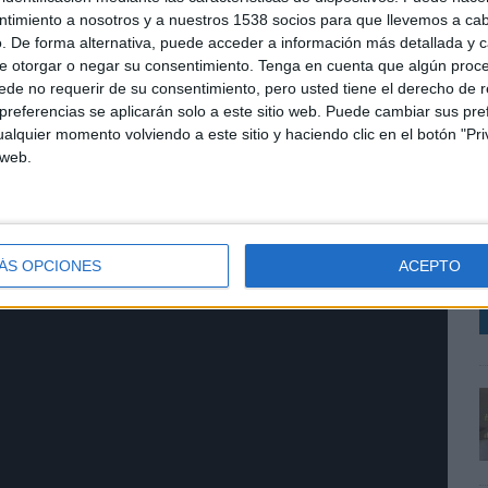
eneración que integren de una manera óptima y
ntimiento a nosotros y a nuestros 1538 socios para que llevemos a ca
luminación, superficies decorativas y electrónica.
. De forma alternativa, puede acceder a información más detallada y 
). En el centro de esta estrategia están las personas.
e otorgar o negar su consentimiento.
Tenga en cuenta que algún proc
ncial para dar respuesta a los desafíos de la
de no requerir de su consentimiento, pero usted tiene el derecho de r
ía los valores de Grupo Antolin.
referencias se aplicarán solo a este sitio web. Puede cambiar sus pref
alquier momento volviendo a este sitio y haciendo clic en el botón "Pri
 web.
mbios organizativos, el nuevo posicionamiento busca
L
 orientación hacia el futuro de los más de los 30.000
u
s
D
ÁS OPCIONES
ACEPTO