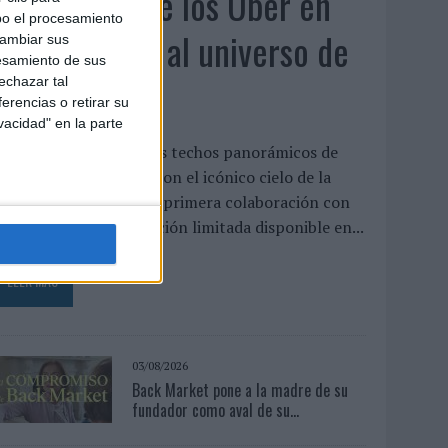
KFC convierte los Uber en
bo el procesamiento
un homenaje al universo de
cambiar sus
esamiento de sus
'Los Simpson'
echazar tal
erencias o retirar su
vacidad" en la parte
a cadena interviene los techos panorámicos de
na flota de vehículos con el icónico cielo de la
erie para presentar su primera colaboración con
isney, un menú de edición limitada disponible en...
LEER MÁS
03/08/2026
Back Market pone a la madre de su
fundador como aval de su...