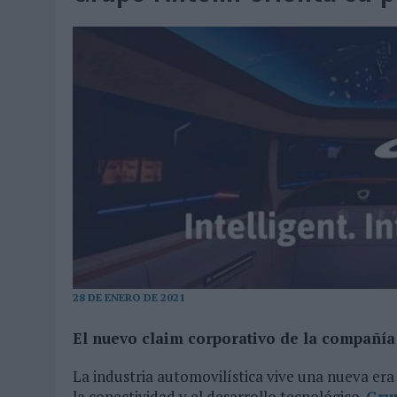
07/08/2026
|
EL VERANO PONE A PRUEBA LA ESTRATEGIA DIGITAL DE
07/08/2026
|
VUELING CONVIERTE LOS RECUERDOS EN SOUVENIRS CO
07/08/2026
|
CUANDO SE APAGUE EL SOL, EL ECLIPSE DE 2026 POND
06/08/2026
|
‘LA VUELTA’, DE FENOMENAL PARA MÁLAGA CF
06/08/2026
|
SIETE DE CADA DIEZ EMPRESAS ESPAÑOLAS NO INTEGRA
06/08/2026
|
LA TELEVISIÓN SIGUE LIDERANDO EL CONSUMO DE MEDI
06/08/2026
|
EL USO DE LA IA GENERATIVA ALCANZA YA AL 62% DE L
06/08/2026
|
SYSTEM1 NOMBRA A KIMBERLY BASTONI COMO NUEVA D
06/08/2026
|
FRIGO Y UNIQLO LANZAN UNA COLECCIÓN PERSONALIZA
06/08/2026
|
LA IA ESTÁ SUBIENDO EL LISTÓN DE LA CREATIVIDAD
28 DE ENERO DE 2021
05/08/2026
|
BEON WORLDWIDE LANZA RAÍZ URBANA PARA TRANSFOR
05/08/2026
|
FABRA COMUNICACIÓN INCORPORA A CASONÁ Y ASUME 
El nuevo claim corporativo de la compañía e
05/08/2026
|
LOPESAN HOTELS & RESORTS ACERCA EL PARAÍSO CAN
La industria automovilística vive una nueva era 
05/08/2026
|
LUIS ARQUILLOS (BURGO DE ARIAS): “LA CONSTRUCCIÓ
la conectividad y el desarrollo tecnológico.
Gru