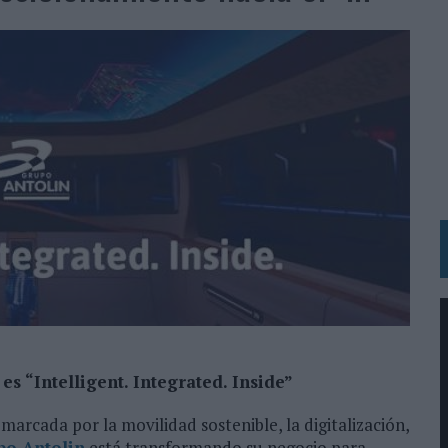
 LAS MARCAS
N IA
RÁ A PRUEBA LA CREATIVIDAD DE LAS MARCAS
N LA INFANCIA EN SU ESTRATEGIA
OS EN VERANO Y SUPERA AL MÓVIL COMO DISPOSITIVO MÁS UTILIZADO
OS ESPAÑOLES
IRECTORA COMERCIAL GLOBAL
BLE INSPIRADA EN CORNETTO, CALIPPO Y SOLERO
MAR EL PATRIMONIO HISTÓRICO EN ACTIVOS CULTURALES Y ECONÓMICOS
LA GESTIÓN DE SUS RELACIONES CON LOS MEDIOS
s “Intelligent. Integrated. Inside”
ARIO EN SU ÚLTIMA CAMPAÑA INTERNACIONAL
marcada por la movilidad sostenible, la digitalización,
N DE MARCA A LARGO PLAZO Y LA MEDICIÓN SON DOS CARAS DE LA MISMA
po Antolin
está transformando su negocio para