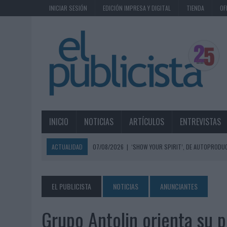
INICIAR SESIÓN
EDICIÓN IMPRESA Y DIGITAL
TIENDA
OF
INICIO
NOTICIAS
ARTÍCULOS
ENTREVISTAS
ACTUALIDAD
07/08/2026
|
‘SHOW YOUR SPIRIT’, DE AUTOPRODUC
07/08/2026
|
EL MÁLAGA CF CULMINA SU TRILOGÍA DE MARCA CON U
07/08/2026
|
MAHOU REIVINDICA EL RITUAL DE LA CAÑA EN EL DÍA IN
EL PUBLICISTA
NOTICIAS
ANUNCIANTES
07/08/2026
|
MG SPIRIT RELANZA SU MARCA CON UNA ESTRATEGIA 
Grupo Antolin orienta su p
07/08/2026
|
PATRÓN CONVIERTE EL NUEVO SINGLE DE ARÓN PIPER EN