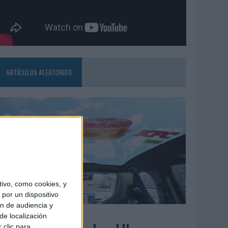
ARTÍCULOS ALEATORIOS
ivo, como cookies, y
por un dispositivo
ón de audiencia y
3/08/2026
de localización
 clic para