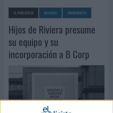
EL PUBLICISTA
NOTICIAS
ANUNCIANTES
Hijos de Riviera presume
su equipo y su
incorporación a B Corp