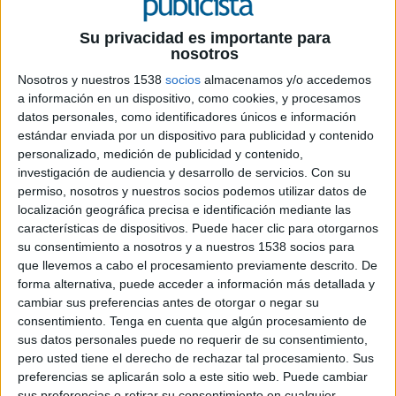
Su privacidad es importante para
nosotros
Nosotros y nuestros 1538
socios
almacenamos y/o accedemos
a información en un dispositivo, como cookies, y procesamos
20 DE MARZO DE 2024
datos personales, como identificadores únicos e información
estándar enviada por un dispositivo para publicidad y contenido
La corporación gallega ha celebrado su
personalizado, medición de publicidad y contenido,
incorporación al movimiento B Corp
investigación de audiencia y desarrollo de servicios.
Con su
desplegando una lona con los nombres de
permiso, nosotros y nuestros socios podemos utilizar datos de
toda su plantilla para homenajear su
localización geográfica precisa e identificación mediante las
inconformismo
características de dispositivos. Puede hacer clic para otorgarnos
su consentimiento a nosotros y a nuestros 1538 socios para
Hijos de Riviera
, formada por marcas como
que llevemos a cabo el procesamiento previamente descrito. De
Estrella Galicia o Cabreiroá, ha desplegado una
forma alternativa, puede acceder a información más detallada y
campaña de comunicación centrada en su
cambiar sus preferencias antes de otorgar o negar su
inconformismo y que celebra a toda su plantilla,
consentimiento.
Tenga en cuenta que algún procesamiento de
sus datos personales puede no requerir de su consentimiento,
asi como su incorporación al movimiento
B Corp
.
pero usted tiene el derecho de rechazar tal procesamiento. Sus
preferencias se aplicarán solo a este sitio web. Puede cambiar
Esta campaña se ha desarrollado bajo el claim ‘De
sus preferencias o retirar su consentimiento en cualquier