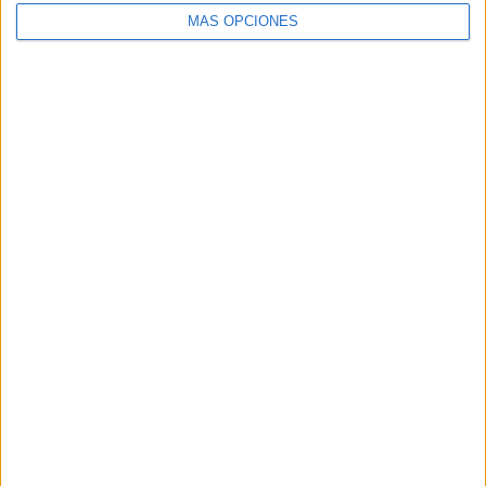
MÁS OPCIONES
ARTÍCULOS ALEATORIOS
04/08/2026
‘El fútbol sin las personas’,