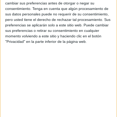
cambiar sus preferencias antes de otorgar o negar su
El anuncio, inspirado en la propia comunidad de
consentimiento.
Tenga en cuenta que algún procesamiento de
HomeExchange a través de la divertida historia
sus datos personales puede no requerir de su consentimiento,
de los Fernández, lleva en antena desde el
pero usted tiene el derecho de rechazar tal procesamiento. Sus
pasado domingo 12 de marzo en los diferentes
preferencias se aplicarán solo a este sitio web. Puede cambiar
canales de Grupo Mediaset, Grupo Atresmedia y
sus preferencias o retirar su consentimiento en cualquier
momento volviendo a este sitio y haciendo clic en el botón
Grupo Pulsa. Con una versión extendida que
"Privacidad" en la parte inferior de la página web.
explica las ventajas de la plataforma, la
plataforma ha creado tres versiones de corta
duración centradas en tres aspectos clave.
El pago único al año de 149€ con todas las
garantías que ofrece la web, facilitando un
intercambio de casas seguro y fiable
Más de 100.000 miembros de todo el mundo
con los que intercambiar casas
Viviendas en un total de 133 países
Con estas cifras, HomeExchange se ha
posicionado como la plataforma número uno de