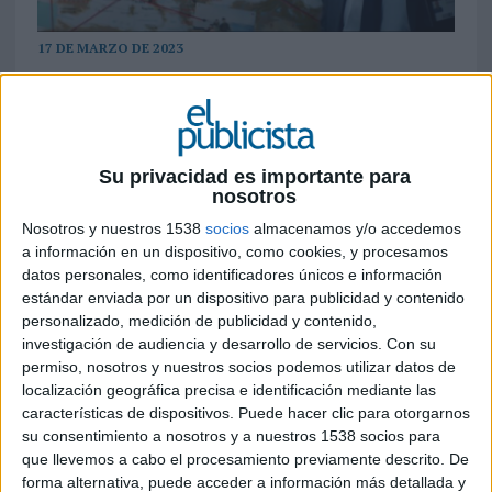
17 DE MARZO DE 2023
Se trata de la primera campaña de televisión
en España de la plataforma de intercambio
de casas, la cual se estrenó el pasado
domingo 12 de marzo en diferentes canales
Su privacidad es importante para
nosotros
de Grupo Mediaset, Grupo Atresmedia y
Grupo Pulsa
Nosotros y nuestros 1538
socios
almacenamos y/o accedemos
a información en un dispositivo, como cookies, y procesamos
HomeExchange
ha lanzado su primera campaña
datos personales, como identificadores únicos e información
de televisión en España con un mensaje claro
estándar enviada por un dispositivo para publicidad y contenido
para todos los viajeros: “Viaja siempre en tus
personalizado, medición de publicidad y contenido,
investigación de audiencia y desarrollo de servicios.
Con su
vacaciones”. Y es que, gracias a la compañía,
permiso, nosotros y nuestros socios podemos utilizar datos de
disfrutar de unos unos días de descanso es
localización geográfica precisa e identificación mediante las
posible debido a los beneficios de intercambiar tu
características de dispositivos. Puede hacer clic para otorgarnos
vivienda, que hace que viajar sea más económico,
su consentimiento a nosotros y a nuestros 1538 socios para
gran ventaja teniendo en cuenta la situación
que llevemos a cabo el procesamiento previamente descrito. De
actual de inflación.
forma alternativa, puede acceder a información más detallada y