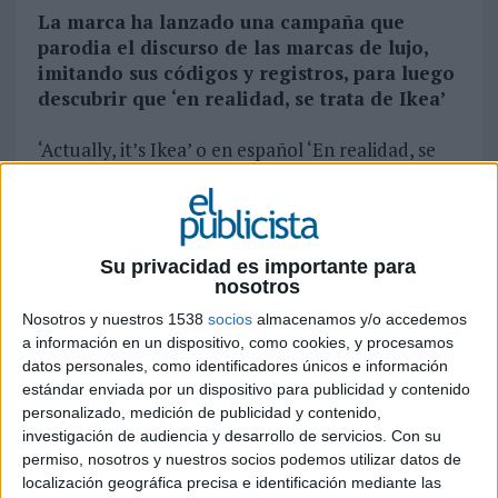
La marca ha lanzado una campaña que
parodia el discurso de las marcas de lujo,
imitando sus códigos y registros, para luego
descubrir que ‘en realidad, se trata de Ikea’
‘Actually, it’s Ikea’ o en español ‘En realidad, se
trata de Ikea’, es la última campaña de la
compañía sueca en Canadá, que busca realzar el
compromiso de la marca con los precios
asequibles sin sacrificar la calidad.
Ikea
ha
Su privacidad es importante para
imitado la estética y el discurso de los anuncios
nosotros
de grandes marcas de lujo, así como los recursos
Nosotros y nuestros 1538
socios
almacenamos y/o accedemos
que estas emplean para comunicar sus productos
a información en un dispositivo, como cookies, y procesamos
o servicios. Los spots lanzados recuerdan a las
datos personales, como identificadores únicos e información
comunicaciones de perfumes, bebidas o moda de
estándar enviada por un dispositivo para publicidad y contenido
alta gama. La marca lanza un mensaje claro: el
personalizado, medición de publicidad y contenido,
lujo ya no es inaccesible.
investigación de audiencia y desarrollo de servicios.
Con su
permiso, nosotros y nuestros socios podemos utilizar datos de
En esta campaña, Ikea ironiza sobre la publicidad
localización geográfica precisa e identificación mediante las