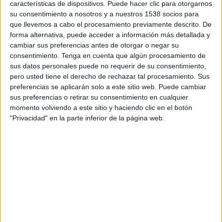
de productos de lujo y comunica su compromiso
características de dispositivos. Puede hacer clic para otorgarnos
su consentimiento a nosotros y a nuestros 1538 socios para
con los precios asequibles y la calidad en sus
que llevemos a cabo el procesamiento previamente descrito. De
productos. Ha sido creada por la agencia Rethink,
forma alternativa, puede acceder a información más detallada y
que adopta una narrativa aspiracional y
cambiar sus preferencias antes de otorgar o negar su
evocadora.
consentimiento.
Tenga en cuenta que algún procesamiento de
sus datos personales puede no requerir de su consentimiento,
pero usted tiene el derecho de rechazar tal procesamiento. Sus
preferencias se aplicarán solo a este sitio web. Puede cambiar
sus preferencias o retirar su consentimiento en cualquier
momento volviendo a este sitio y haciendo clic en el botón
"Privacidad" en la parte inferior de la página web.