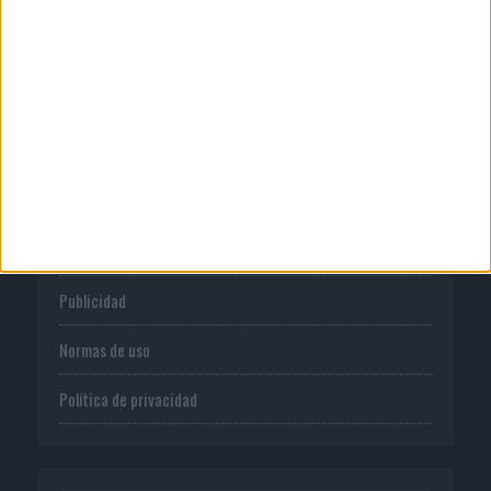
Creative para Orange
CORPORATIVO
Quienes somos
Publicidad
Normas de uso
Política de privacidad