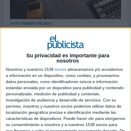
26 DE FEBRERO DE 2024
Lelo, la marca de juguetería erótica, ha
lanzado SIRI
3, un masajeador de clítoris
TM
que vibra en función de la melodía que
Su privacidad es importante para
suene en el momento
nosotros
Nosotros y nuestros 1538
socios
almacenamos y/o accedemos
Este nuevo lanzamiento de la marca sueca une la
a información en un dispositivo, como cookies, y procesamos
música y el placer en un pequeño juguete que
datos personales, como identificadores únicos e información
sorprenderá a más de uno. El SIRI
3 es un
TM
estándar enviada por un dispositivo para publicidad y contenido
masajeador de clítoris que vibra al ritmo de la
personalizado, medición de publicidad y contenido,
música.
investigación de audiencia y desarrollo de servicios.
Con su
permiso, nosotros y nuestros socios podemos utilizar datos de
Como no podía ser de otra forma, para presentar
localización geográfica precisa e identificación mediante las
el juguete, se ha llevado a cabo una sesión de
características de dispositivos. Puede hacer clic para otorgarnos
música que ya puede verse en YouTube. La
su consentimiento a nosotros y a nuestros 1538 socios para
encargada de la misma ha sido
Toccororo
, que
que llevemos a cabo el procesamiento previamente descrito. De