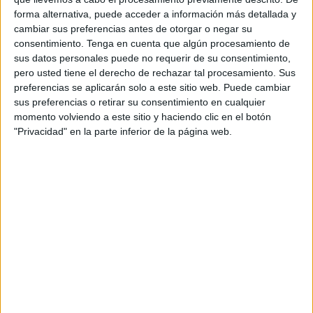
ha mezclado electrónica, reggaetón y dancehall
forma alternativa, puede acceder a información más detallada y
cambiar sus preferencias antes de otorgar o negar su
en un set donde el juguete no ha dejado de
consentimiento.
Tenga en cuenta que algún procesamiento de
vibrar.
sus datos personales puede no requerir de su consentimiento,
pero usted tiene el derecho de rechazar tal procesamiento. Sus
preferencias se aplicarán solo a este sitio web. Puede cambiar
sus preferencias o retirar su consentimiento en cualquier
momento volviendo a este sitio y haciendo clic en el botón
"Privacidad" en la parte inferior de la página web.