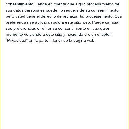
organizada en España.
consentimiento.
Tenga en cuenta que algún procesamiento de
sus datos personales puede no requerir de su consentimiento,
El experto sucede a Marion Racine, quien ha sido
pero usted tiene el derecho de rechazar tal procesamiento. Sus
promovida dentro del Grupo Yum! como
preferencias se aplicarán solo a este sitio web. Puede cambiar
directora de marketing de Taco Bell para Europa.
sus preferencias o retirar su consentimiento en cualquier
Racine deja un legado significativo en KFC Iberia,
momento volviendo a este sitio y haciendo clic en el botón
donde lideró el crecimiento exponencial de la
"Privacidad" en la parte inferior de la página web.
marca, pasando de 70 a más de 360 restaurantes
y superando los 450 millones de euros en
facturación.
Kerman Romeo aporta más de diez años de
experiencia en el sector del marketing, con una
trayectoria sólida en el desarrollo y
posicionamiento de marcas tanto a nivel nacional
como internacional. Antes de unirse a KFC,
trabajó en el Grupo Pernod Ricard, donde lideró
proyectos para marcas como Absolut, Ruavieja y
Seagram's Gin.