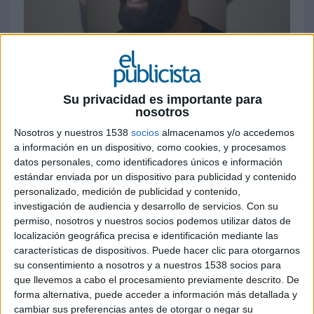
19 DE FEBRERO DE 2025
Con más de cuatro años de trayectoria en la
Su privacidad es importante para
compañía, sucede a Marion Racine,
nosotros
promovida dentro del Grupo Yum! a
Nosotros y nuestros 1538
socios
almacenamos y/o accedemos
directora de marketing, pero para Taco Bell
a información en un dispositivo, como cookies, y procesamos
Europa
datos personales, como identificadores únicos e información
estándar enviada por un dispositivo para publicidad y contenido
KFC
ha anunciado el nombramiento de Kerman
personalizado, medición de publicidad y contenido,
Romeo como nuevo director de marketing para
investigación de audiencia y desarrollo de servicios.
Con su
su división en Iberia, que abarca España y
permiso, nosotros y nuestros socios podemos utilizar datos de
Portugal. Romeo, quien ha estado en la compañía
localización geográfica precisa e identificación mediante las
características de dispositivos. Puede hacer clic para otorgarnos
por cuatro años, asume el liderazgo del área de
su consentimiento a nosotros y a nuestros 1538 socios para
marketing en un momento clave para la marca,
que llevemos a cabo el procesamiento previamente descrito. De
que se ha consolidado como la tercera más
forma alternativa, puede acceder a información más detallada y
importante en el sector de la restauración
cambiar sus preferencias antes de otorgar o negar su