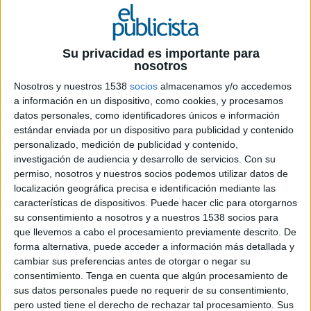
27 DE ABRIL DE 2026
Su privacidad es importante para
La marca despliega una de sus mayores
nosotros
acciones internacionales para acercar el
Nosotros y nuestros 1538
socios
almacenamos y/o accedemos
espíritu del torneo a los aficionados,
a información en un dispositivo, como cookies, y procesamos
conectando fútbol, cultura y consumo a
datos personales, como identificadores únicos e información
escala global
estándar enviada por un dispositivo para publicidad y contenido
personalizado, medición de publicidad y contenido,
A poco más de un mes del arranque de la Copa
investigación de audiencia y desarrollo de servicios.
Con su
Mundial de la FIFA 2026,
Lay’s
pone en marcha
permiso, nosotros y nuestros socios podemos utilizar datos de
una activación global que busca trasladar la
localización geográfica precisa e identificación mediante las
emoción del torneo más allá del terreno de juego
características de dispositivos. Puede hacer clic para otorgarnos
y convertirla en una experiencia cotidiana para
su consentimiento a nosotros y a nuestros 1538 socios para
los consumidores. Como patrocinador oficial, la
que llevemos a cabo el procesamiento previamente descrito. De
marca refuerza su papel dentro del ecosistema
forma alternativa, puede acceder a información más detallada y
cambiar sus preferencias antes de otorgar o negar su
del evento con una campaña que utiliza el
consentimiento.
Tenga en cuenta que algún procesamiento de
producto como vehículo cultural para conectar a
sus datos personales puede no requerir de su consentimiento,
aficionados de distintos países.
pero usted tiene el derecho de rechazar tal procesamiento. Sus