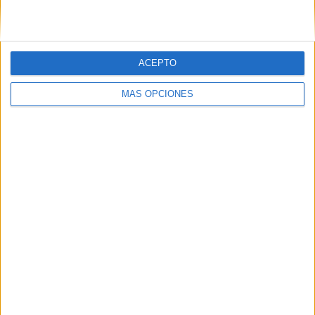
VÍDEO DESTACADO
ACEPTO
MÁS OPCIONES
ARTÍCULOS ALEATORIOS