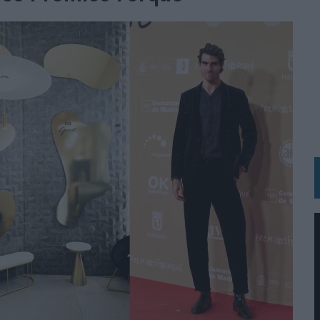
 LAS MARCAS
N IA
RÁ A PRUEBA LA CREATIVIDAD DE LAS MARCAS
N LA INFANCIA EN SU ESTRATEGIA
OS EN VERANO Y SUPERA AL MÓVIL COMO DISPOSITIVO MÁS UTILIZADO
OS ESPAÑOLES
IRECTORA COMERCIAL GLOBAL
BLE INSPIRADA EN CORNETTO, CALIPPO Y SOLERO
MAR EL PATRIMONIO HISTÓRICO EN ACTIVOS CULTURALES Y ECONÓMICOS
LA GESTIÓN DE SUS RELACIONES CON LOS MEDIOS
ARIO EN SU ÚLTIMA CAMPAÑA INTERNACIONAL
N DE MARCA A LARGO PLAZO Y LA MEDICIÓN SON DOS CARAS DE LA MISMA