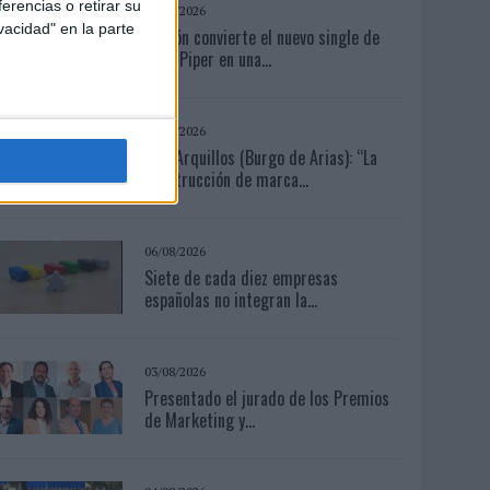
erencias o retirar su
07/08/2026
vacidad" en la parte
Patrón convierte el nuevo single de
Arón Piper en una...
05/08/2026
Luis Arquillos (Burgo de Arias): “La
construcción de marca...
06/08/2026
Siete de cada diez empresas
españolas no integran la...
03/08/2026
Presentado el jurado de los Premios
de Marketing y...