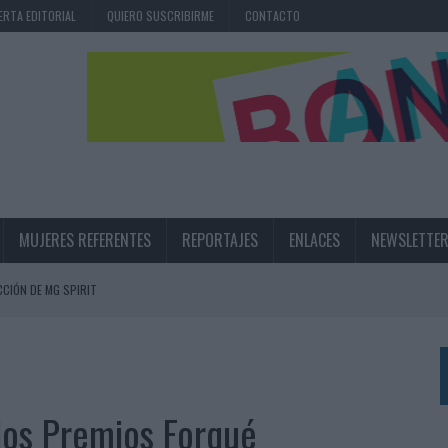
ERTA EDITORIAL
QUIERO SUSCRIBIRME
CONTACTO
MUJERES REFERENTES
REPORTAJES
ENLACES
NEWSLETTE
CIÓN DE MG SPIRIT
NA CAMPAÑA QUE CELEBRA SU REGRESO A PRIMERA DIVISIÓN
TERNACIONAL DE LA CERVEZA
360º CENTRADA EN EL ORIGEN BARCELONÉS
los Premios Forqué
 UNA EXPERIENCIA DE MARCA EN IBIZA