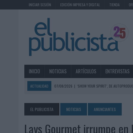
INICIAR SESIÓN
EDICIÓN IMPRESA Y DIGITAL
TIENDA
OF
INICIO
NOTICIAS
ARTÍCULOS
ENTREVISTAS
ACTUALIDAD
07/08/2026
|
‘SHOW YOUR SPIRIT’, DE AUTOPRODUC
07/08/2026
|
EL MÁLAGA CF CULMINA SU TRILOGÍA DE MARCA CON U
07/08/2026
|
MAHOU REIVINDICA EL RITUAL DE LA CAÑA EN EL DÍA IN
EL PUBLICISTA
NOTICIAS
ANUNCIANTES
07/08/2026
|
MG SPIRIT RELANZA SU MARCA CON UNA ESTRATEGIA 
Lays Gourmet irrumpe en 
07/08/2026
|
PATRÓN CONVIERTE EL NUEVO SINGLE DE ARÓN PIPER EN