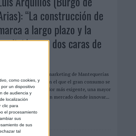
Luis Arquillos (Burgo de
Arias): “La construcción de
marca a largo plazo y la
medición son dos caras de
la misma ...
uis Arquillos dirige el marketing de Mantequerías
ivo, como cookies, y
rias en un momento en el que el gran consumo se
por un dispositivo
enfrenta a un consumidor más exigente, una mayor
ón de audiencia y
resión competitiva y un mercado donde innovar...
de localización
 clic para
bo el procesamiento
LEER MÁS
cambiar sus
esamiento de sus
echazar tal