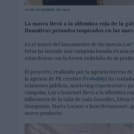
MONEDA”
19 DE DICIEMBRE DE 2024
07/08/2026
|
‘ALEXIA PUTELLAS X GALAXY Z FOLD8 – SIN LÍMITES’, 
La marca llevó a la alfombra roja de la gala
llamativos peinados inspirados en las nuev
En el marco del lanzamiento de las nuevas
Lay
fritas ha lanzado una campaña basada en una es
estas fiestas con la forma ondulada de su produ
El proyecto, realizado por la agencia interna d
la agencia de PR creativo
Probably
) ha contado
relaciones públicas, marketing experiencial y pub
campaña, Lay's Gourmet llevó a la alfombra roja
influencers de la talla de Gala González, Elena 
Mangriñán, Marta Lozano o Juan Betancourt, qu
nuevo producto.