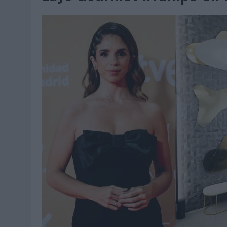
07/08/2026
|
EL VERANO PONE A PRUEBA LA ESTRATEGIA DIGITAL DE
07/08/2026
|
VUELING CONVIERTE LOS RECUERDOS EN SOUVENIRS CO
07/08/2026
|
CUANDO SE APAGUE EL SOL, EL ECLIPSE DE 2026 POND
06/08/2026
|
‘LA VUELTA’, DE FENOMENAL PARA MÁLAGA CF
06/08/2026
|
SIETE DE CADA DIEZ EMPRESAS ESPAÑOLAS NO INTEGRA
06/08/2026
|
LA TELEVISIÓN SIGUE LIDERANDO EL CONSUMO DE MEDI
06/08/2026
|
EL USO DE LA IA GENERATIVA ALCANZA YA AL 62% DE L
06/08/2026
|
SYSTEM1 NOMBRA A KIMBERLY BASTONI COMO NUEVA D
06/08/2026
|
FRIGO Y UNIQLO LANZAN UNA COLECCIÓN PERSONALIZA
06/08/2026
|
LA IA ESTÁ SUBIENDO EL LISTÓN DE LA CREATIVIDAD
05/08/2026
|
BEON WORLDWIDE LANZA RAÍZ URBANA PARA TRANSFOR
05/08/2026
|
FABRA COMUNICACIÓN INCORPORA A CASONÁ Y ASUME 
05/08/2026
|
LOPESAN HOTELS & RESORTS ACERCA EL PARAÍSO CAN
05/08/2026
|
LUIS ARQUILLOS (BURGO DE ARIAS): “LA CONSTRUCCIÓ