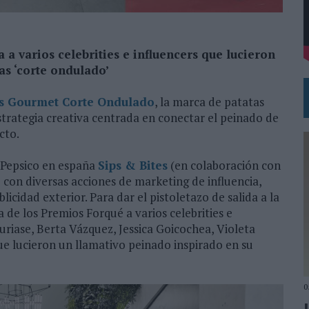
DE CHEIL SPAIN PARA SAMSUNG ELECTRONICS IBERIA
 a varios celebrities e influencers que lucieron
as ‘corte ondulado’
’s Gourmet Corte Ondulado
, la marca de patatas
trategia creativa centrada en conectar el peinado de
cto.
e Pepsico en españa
Sips & Bites
(en colaboración con
 con diversas acciones de marketing de influencia,
licidad exterior. Para dar el pistoletazo de salida a la
 de los Premios Forqué a varios celebrities e
Furiase, Berta Vázquez, Jessica Goicochea, Violeta
e lucieron un llamativo peinado inspirado en su
0