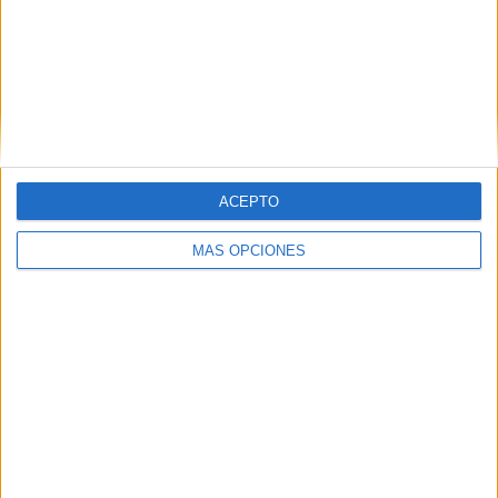
ARTÍCULOS ALEATORIOS
ACEPTO
MÁS OPCIONES
04/08/2026
‘El fútbol sin las personas’,
de Dentsu Creative para