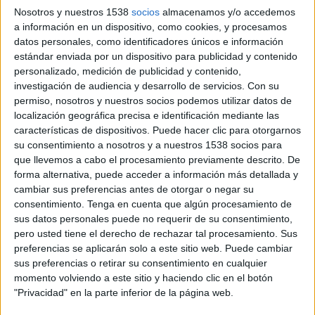
Nosotros y nuestros 1538
socios
almacenamos y/o accedemos
11 DE ENERO DE 2021
a información en un dispositivo, como cookies, y procesamos
datos personales, como identificadores únicos e información
Ejerce funciones como digital y media
estándar enviada por un dispositivo para publicidad y contenido
manager para la multinacional en el
personalizado, medición de publicidad y contenido,
mercado del sur de Europa
investigación de audiencia y desarrollo de servicios.
Con su
permiso, nosotros y nuestros socios podemos utilizar datos de
Diageo ha reforzado su músculo publicitario en
localización geográfica precisa e identificación mediante las
características de dispositivos. Puede hacer clic para otorgarnos
España y Portugal con el fichaje de Luis Prieto en
su consentimiento a nosotros y a nuestros 1538 socios para
calidad de nuevo digital & media manager para
que llevemos a cabo el procesamiento previamente descrito. De
ambos mercados, cargo desde el que se
forma alternativa, puede acceder a información más detallada y
responsabilizará de coordinar la estrategia de
cambiar sus preferencias antes de otorgar o negar su
marketing digital de la compañía y sus marcas en
consentimiento.
Tenga en cuenta que algún procesamiento de
todas sus vertientes y canales.
sus datos personales puede no requerir de su consentimiento,
pero usted tiene el derecho de rechazar tal procesamiento. Sus
De largo recorrido en el mundo de la
preferencias se aplicarán solo a este sitio web. Puede cambiar
comunicación y la publicidad española, Prieto ha
sus preferencias o retirar su consentimiento en cualquier
estado vinculado los últimos años a Samsung
momento volviendo a este sitio y haciendo clic en el botón
Iberia, donde desempeñó funciones como
"Privacidad" en la parte inferior de la página web.
director de marketing digital y de eCommerce y