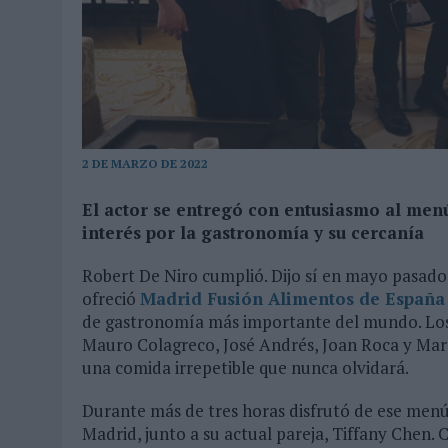
03/08/2026
|
EL REAL BETIS INVITA A LOS AFICIONADOS A DISEÑAR 
06/08/2026
|
SIETE DE CADA DIEZ EMPRESAS ESPAÑOLAS NO INTEGRA
2 DE MARZO DE 2022
El actor se entregó con entusiasmo al menú
interés por la gastronomía y su cercanía
Robert De Niro cumplió. Dijo sí en mayo pasado 
ofreció
Madrid Fusión Alimentos de España
de gastronomía más importante del mundo. Los
Mauro Colagreco, José Andrés, Joan Roca y Mart
una comida irrepetible que nunca olvidará.
Durante más de tres horas disfrutó de ese menú 
Madrid, junto a su actual pareja, Tiffany Chen.