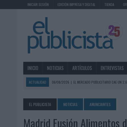
INICIAR SESIÓN
EDICIÓN IMPRESA Y DIGITAL
TIENDA
OF
INICIO
NOTICIAS
ARTÍCULOS
ENTREVISTAS
ACTUALIDAD
06/08/2026
|
EL MERCADO PUBLICITARIO CAE UN 2
06/08/2026
|
LA TELEVISIÓN SIGUE LIDERANDO EL CONSUMO DE MEDI
06/08/2026
|
EL USO DE LA IA GENERATIVA ALCANZA YA AL 62% DE L
EL PUBLICISTA
NOTICIAS
ANUNCIANTES
06/08/2026
|
SYSTEM1 NOMBRA A KIMBERLY BASTONI COMO NUEVA D
Madrid Fusión Alimentos 
06/08/2026
|
FRIGO Y UNIQLO LANZAN UNA COLECCIÓN PERSONALIZA