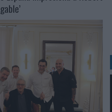
gable’
MAR EL PATRIMONIO HISTÓRICO EN ACTIVOS CULTURALES Y ECONÓMICOS
LA GESTIÓN DE SUS RELACIONES CON LOS MEDIOS
ARIO EN SU ÚLTIMA CAMPAÑA INTERNACIONAL
N DE MARCA A LARGO PLAZO Y LA MEDICIÓN SON DOS CARAS DE LA MISMA
N HOTELS & RESORTS
VECES’, DE INUSUALY PARA CERVEZA CAPAZ
 PARA ORANGE
 UNA OPORTUNIDAD DE INCLUSIÓN
RANO’
UDIO EN SU NUEVA CAMPAÑA GLOBAL DE MARCA
VISTAR
 EL REGRESO DEL FÚTBOL