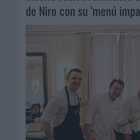
06/08/2026
|
LA IA ESTÁ SUBIENDO EL LISTÓN DE LA CREATIVIDAD
de Niro con su ‘menú impa
05/08/2026
|
BEON WORLDWIDE LANZA RAÍZ URBANA PARA TRANSFOR
05/08/2026
|
FABRA COMUNICACIÓN INCORPORA A CASONÁ Y ASUME 
05/08/2026
|
LOPESAN HOTELS & RESORTS ACERCA EL PARAÍSO CAN
05/08/2026
|
LUIS ARQUILLOS (BURGO DE ARIAS): “LA CONSTRUCCIÓ
MONEDA”
04/08/2026
|
‘EL PARAÍSO MÁS CERCA’, DE 22GRADOS PARA LOPESA
04/08/2026
|
‘LA ÚNICA CERVEZA DEL MUNDO QUE SE DISFRUTA DOS 
04/08/2026
|
‘EL FÚTBOL SIN LAS PERSONAS’, DE DENTSU CREATIVE
04/08/2026
|
CAPAZ, LA CERVEZA QUE CONVIERTE CADA BOTELLA EN
04/08/2026
|
BABARIA Y MAXIBON SON ‘EL MATCH PERFECTO DEL VE
04/08/2026
|
AUDIBLE REIVINDICA EL PODER TRANSFORMADOR DEL A
03/08/2026
|
‘VUELVE EL FÚTBOL. VUELVE A SOÑAR’, DE VML PARA MO
03/08/2026
|
MOVISTAR APELA A LA ILUSIÓN DE LAS AFICIONES PARA