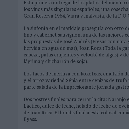
Esta primera entrega de los platos del menú irr
los vinos más singulares españoles, una cosech
Gran Reserva 1964, Viura y malvasía, de la D.O.C
La sinfonía en el maridaje proseguía con otro d
fino y cabernet sauvignon, una de las mejores c
las propuestas de José Andrés (Fresas con nata
hervida en agua de mar), Joan Roca (Toda la ga
cabeza, patas crujientes y velouté de algas) y
lágrima y chicharrón de soja).
Los tacos de merluza con kokotxas, emulsión d
y el arroz variedad Sénia entre cenizas de truf
parte salada de la impresionante jornada gastron
Dos postres finales para cerrar la cita: Naranjo
Láctico, dulce de leche, helado de leche de ove
de Joan Roca. El brindis final a esta colosal 
Byass.