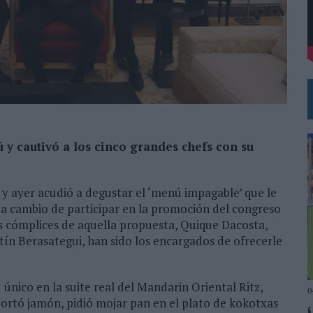
SU PRÓXIMA CAMISETA FOREVER GREEN
N LA INFANCIA EN SU ESTRATEGIA
 y cautivó a los cinco grandes chefs con su
y ayer acudió a degustar el ‘menú impagable’ que le
a cambio de participar en la promoción del congreso
 cómplices de aquella propuesta, Quique Dacosta,
ín Berasategui, han sido los encargados de ofrecerle
único en la suite real del Mandarin Oriental Ritz,
0
 Cortó jamón, pidió mojar pan en el plato de kokotxas