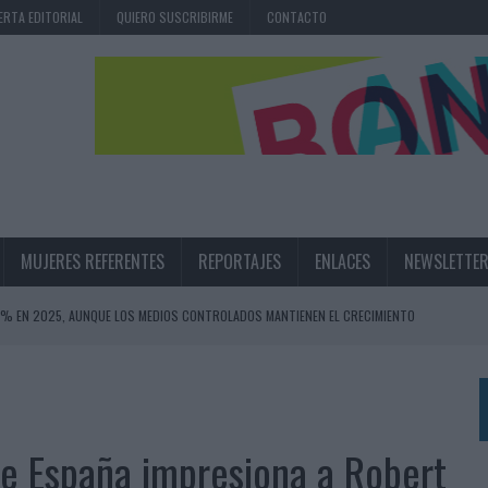
ERTA EDITORIAL
QUIERO SUSCRIBIRME
CONTACTO
MUJERES REFERENTES
REPORTAJES
ENLACES
NEWSLETTE
,6% EN 2025, AUNQUE LOS MEDIOS CONTROLADOS MANTIENEN EL CRECIMIENTO
OS EN VERANO Y SUPERA AL MÓVIL COMO DISPOSITIVO MÁS UTILIZADO
OS ESPAÑOLES
IRECTORA COMERCIAL GLOBAL
de España impresiona a Robert
BLE INSPIRADA EN CORNETTO, CALIPPO Y SOLERO