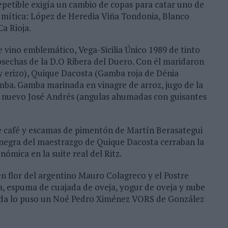
epetible exigía un cambio de copas para catar uno de
a mítica: López de Heredia Viña Tondonia, Blanco
a Rioja.
e vino emblemático, Vega-Sicilia Único 1989 de tinto
osechas de la D.O Ribera del Duero. Con él maridaron
 y erizo), Quique Dacosta (Gamba roja de Dénia
mba. Gamba marinada en vinagre de arroz, jugo de la
 de nuevo José Andrés (angulas ahumadas con guisantes
e café y escamas de pimentón de Martín Berasategui
a negra del maestrazgo de Quique Dacosta cerraban la
ómica en la suite real del Ritz.
 en flor del argentino Mauro Colagreco y el Postre
ja, espuma de cuajada de oveja, yogur de oveja y nube
comida lo puso un Noé Pedro Ximénez VORS de González