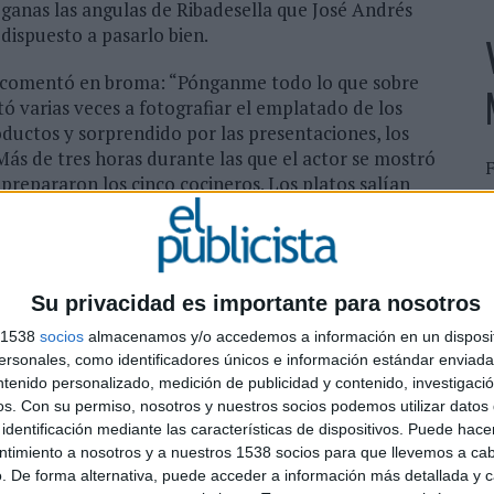
ganas las angulas de Ribadesella que José Andrés
dispuesto a pasarlo bien.
e, comentó en broma: “Pónganme todo lo que sobre
tó varias veces a fotografiar el emplatado de los
oductos y sorprendido por las presentaciones, los
Más de tres horas durante las que el actor se mostró
prepararon los cinco cocineros. Los platos salían
C
R
T
platos. El cocinero asturiano afincado en EE.UU., capaz
 donde sea requerido, está desde el lunes con su
Su privacidad es importante para nosotros
olonia y Ucrania, sirviendo comida a los refugiados.
s 1538
socios
almacenamos y/o accedemos a información en un disposit
s, los que iba a preparar en Madrid, de los que se
sonales, como identificadores únicos e información estándar enviada 
nú final de la comida impagable había sido
ntenido personalizado, medición de publicidad y contenido, investigaci
efs en una videoconferencia conjunta y, para esta
os.
Con su permiso, nosotros y nuestros socios podemos utilizar datos 
 de sus cartas con guiños a productos de temporada
identificación mediante las características de dispositivos. Puede hacer
ntimiento a nosotros y a nuestros 1538 socios para que llevemos a ca
. De forma alternativa, puede acceder a información más detallada y 