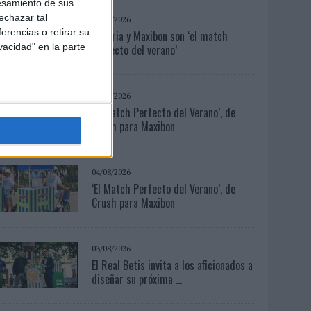
esamiento de sus
echazar tal
04/08/2026
erencias o retirar su
Babaria y Maxibon son ‘el match
vacidad" en la parte
perfecto del verano’
04/08/2026
‘El Match Perfecto del Verano’, de
Crush para Maxibon
04/08/2026
‘El Match Perfecto del Verano’, de
Crush para Maxibon
03/08/2026
El Real Betis invita a los aficionados a
diseñar su próxima ...