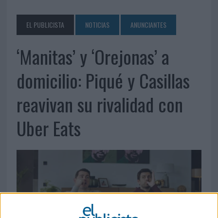
EL PUBLICISTA
NOTICIAS
ANUNCIANTES
‘Manitas’ y ‘Orejonas’ a
domicilio: Piqué y Casillas
reavivan su rivalidad con
Uber Eats