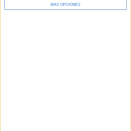
MÁS OPCIONES
ARTÍCULOS ALEATORIOS
06/08/2026
Frigo y UNIQLO lanzan una
colección personalizable