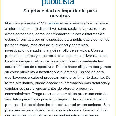
Su privacidad es importante para
nosotros
24 DE ENERO DE 2025
Nosotros y nuestros 1538
socios
almacenamos y/o accedemos
a información en un dispositivo, como cookies, y procesamos
La plataforma de delivery apuesta por el
datos personales, como identificadores únicos e información
humor y la nostalgia en un spot que celebra
estándar enviada por un dispositivo para publicidad y contenido
los momentos icónicos del fútbol español
personalizado, medición de publicidad y contenido,
investigación de audiencia y desarrollo de servicios.
Con su
Uber Eats
ha lanzado un nuevo spot publicitario
permiso, nosotros y nuestros socios podemos utilizar datos de
localización geográfica precisa e identificación mediante las
que aprovecha la eterna rivalidad entre el FC
características de dispositivos. Puede hacer clic para otorgarnos
Barcelona y el Real Madrid para conectar con los
su consentimiento a nosotros y a nuestros 1538 socios para
aficionados al fútbol. Protagonizado por dos
que llevemos a cabo el procesamiento previamente descrito. De
leyendas de El Clásico, Gerard Piqué e Iker
forma alternativa, puede acceder a información más detallada y
Casillas, el anuncio recrea con humor la histórica
cambiar sus preferencias antes de otorgar o negar su
"manita" del Barça en 2010 y las 15 "orejonas" del
consentimiento.
Tenga en cuenta que algún procesamiento de
Real Madrid.
sus datos personales puede no requerir de su consentimiento,
pero usted tiene el derecho de rechazar tal procesamiento. Sus
El spot muestra a Piqué y Casillas como dos
preferencias se aplicarán solo a este sitio web. Puede cambiar
amigos que disfrutan de un partido en casa del
sus preferencias o retirar su consentimiento en cualquier