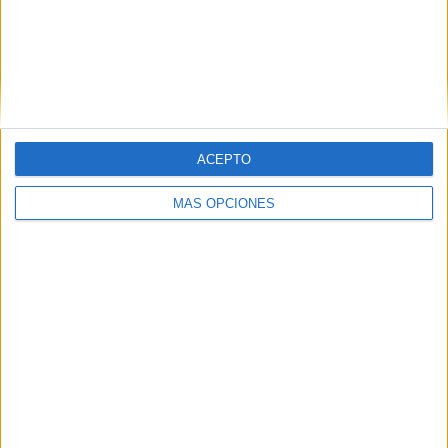
ACEPTO
MÁS OPCIONES
05/08/2026
Luis Arquillos (Burgo de
Arias): “La construcción de
marca a largo plazo y la
medición son dos caras de la
misma ...