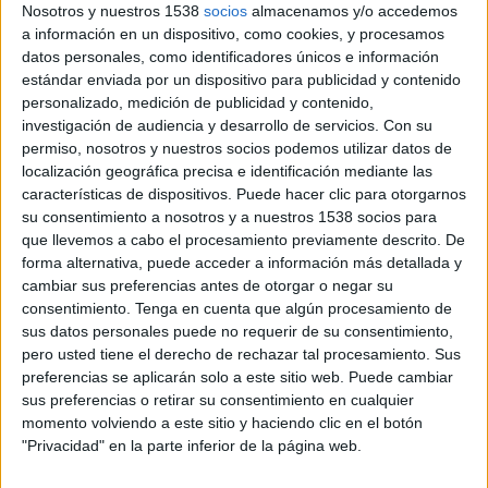
Nosotros y nuestros 1538
socios
almacenamos y/o accedemos
a información en un dispositivo, como cookies, y procesamos
datos personales, como identificadores únicos e información
estándar enviada por un dispositivo para publicidad y contenido
personalizado, medición de publicidad y contenido,
investigación de audiencia y desarrollo de servicios.
Con su
7 DE OCTUBRE DE 2019
permiso, nosotros y nuestros socios podemos utilizar datos de
localización geográfica precisa e identificación mediante las
Ocupará el cargo en paralelo a su función
características de dispositivos. Puede hacer clic para otorgarnos
de responsable de comunicación, relaciones
su consentimiento a nosotros y a nuestros 1538 socios para
externas y relaciones institucionales de PSA
que llevemos a cabo el procesamiento previamente descrito. De
Retail
forma alternativa, puede acceder a información más detallada y
cambiar sus preferencias antes de otorgar o negar su
Marc Bocqué reportará, como responsable de
consentimiento.
Tenga en cuenta que algún procesamiento de
comunicación y relaciones externas, a Anne
sus datos personales puede no requerir de su consentimiento,
Abboud, directora de PSA Retail, y al director de
pero usted tiene el derecho de rechazar tal procesamiento. Sus
preferencias se aplicarán solo a este sitio web. Puede cambiar
servicios y recambios de Groupe PSA Christophe
sus preferencias o retirar su consentimiento en cualquier
Musy en su cargo como responsable de
momento volviendo a este sitio y haciendo clic en el botón
comunicación, relaciones externas y relaciones
"Privacidad" en la parte inferior de la página web.
institucionales.