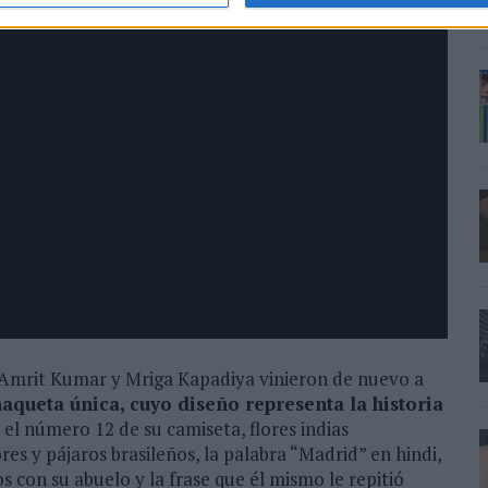
, Amrit Kumar y Mriga Kapadiya vinieron de nuevo a
aqueta única, cuyo diseño representa la historia
 el número 12 de su camiseta, flores indias
ores y pájaros brasileños, la palabra “Madrid” en hindi,
con su abuelo y la frase que él mismo le repitió