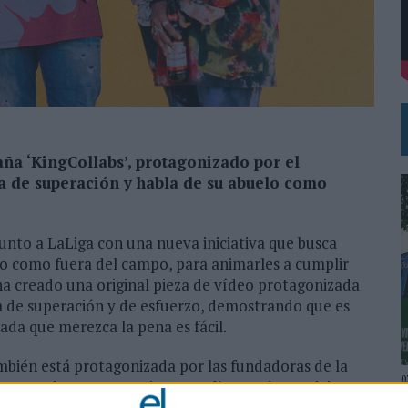
 EL REGRESO DEL FÚTBOL
ña ‘KingCollabs’, protagonizado por el
ria de superación y habla de su abuelo como
unto a LaLiga con una nueva iniciativa que busca
ntro como fuera del campo, para animarles a cumplir
 ha creado una original pieza de vídeo protagonizada
ria de superación y de esfuerzo, demostrando que es
ada que merezca la pena es fácil.
ambién está protagonizada por las fundadoras de la
0
te
(Amrit Kumar y Mriga Kapadiya), quienes viajaron
ocer al futbolista personalmente e inspirarse en su