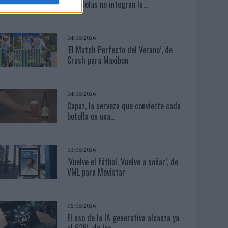
españolas no integran la...
04/08/2026
‘El Match Perfecto del Verano’, de
Crush para Maxibon
04/08/2026
Capaz, la cerveza que convierte cada
botella en una...
03/08/2026
‘Vuelve el fútbol. Vuelve a soñar’, de
VML para Movistar
06/08/2026
El uso de la IA generativa alcanza ya
al 62% de los...