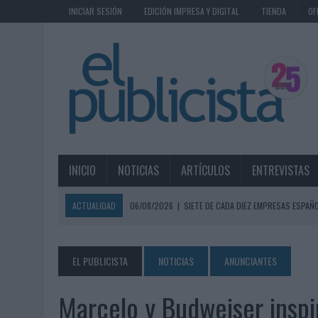
INICIAR SESIÓN
EDICIÓN IMPRESA Y DIGITAL
TIENDA
OF
INICIO
NOTICIAS
ARTÍCULOS
ENTREVISTAS
ACTUALIDAD
06/08/2026
|
SIETE DE CADA DIEZ EMPRESAS ESPAÑ
06/08/2026
|
EL MERCADO PUBLICITARIO CAE UN 2,6% EN 2025, A
06/08/2026
|
LA TELEVISIÓN SIGUE LIDERANDO EL CONSUMO DE MEDI
EL PUBLICISTA
NOTICIAS
ANUNCIANTES
06/08/2026
|
EL USO DE LA IA GENERATIVA ALCANZA YA AL 62% DE L
Marcelo y Budweiser inspir
06/08/2026
|
SYSTEM1 NOMBRA A KIMBERLY BASTONI COMO NUEVA D