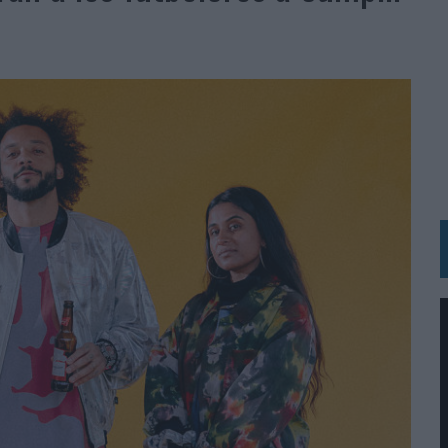
BLE INSPIRADA EN CORNETTO, CALIPPO Y SOLERO
MAR EL PATRIMONIO HISTÓRICO EN ACTIVOS CULTURALES Y ECONÓMICOS
LA GESTIÓN DE SUS RELACIONES CON LOS MEDIOS
ARIO EN SU ÚLTIMA CAMPAÑA INTERNACIONAL
N DE MARCA A LARGO PLAZO Y LA MEDICIÓN SON DOS CARAS DE LA MISMA
N HOTELS & RESORTS
VECES’, DE INUSUALY PARA CERVEZA CAPAZ
 PARA ORANGE
 UNA OPORTUNIDAD DE INCLUSIÓN
RANO’
UDIO EN SU NUEVA CAMPAÑA GLOBAL DE MARCA
VISTAR