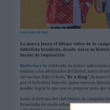
03/08/2026
|
MOVISTAR APELA A LA ILUSIÓN DE LAS AFICIONES PARA
06/08/2026
|
‘LA VUELTA’, DE FENOMENAL PARA MÁLAGA CF
8 DE JULIO DE 2020
La marca lanza el último vídeo de la campa
futbolista brasileño, donde narra su histo
fuente de inspiración
Budweiser
ha celebrado su primer aniversario j
inspirar a los aficionados del fútbol, tanto de
sus sueños. Bajo el lema “
Be a King
”, la marca
por el futbolista Marcelo, quien narra su histo
posible lograr lo que uno se propone pero que n
Junto al defensa del club blanco, la campaña t
firma india de moda urbana
NorBlack NorWhi
a Madrid hace unos meses con el objetivo de con