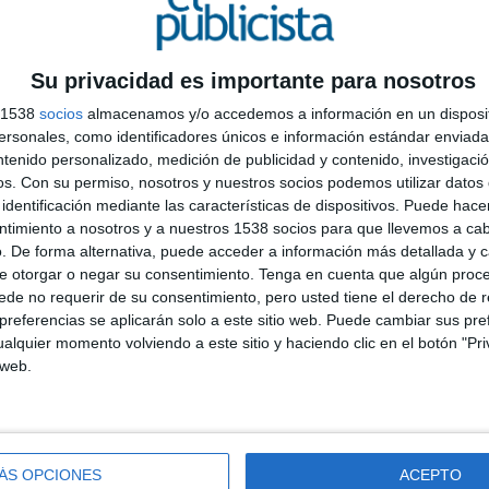
n su colección. Budweiser ha unido en su
partnership
erritorios cada vez más afines.
Su privacidad es importante para nosotros
White se enmarca dentro de la campaña “King
s 1538
socios
almacenamos y/o accedemos a información en un disposit
2019 con una colaboración de Ter Stegen. Ahora le ha
sonales, como identificadores únicos e información estándar enviada 
stán por llegar. El fútbol es una disciplina que
ntenido personalizado, medición de publicidad y contenido, investigaci
tros campos, como el arte, la música, la moda etc. y
os.
Con su permiso, nosotros y nuestros socios podemos utilizar datos 
os, que inspiran, creando e impulsando tendencias y
identificación mediante las características de dispositivos. Puede hacer
E
ién fuera del campo.
ntimiento a nosotros y a nuestros 1538 socios para que llevemos a ca
l
. De forma alternativa, puede acceder a información más detallada y 
 aficionados a perseguir sus sueños y acercarlos a sus
q
e otorgar o negar su consentimiento.
Tenga en cuenta que algún proc
m
de no requerir de su consentimiento, pero usted tiene el derecho de r
referencias se aplicarán solo a este sitio web. Puede cambiar sus pref
alquier momento volviendo a este sitio y haciendo clic en el botón "Pri
 web.
ÁS OPCIONES
ACEPTO