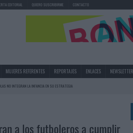
ERTA EDITORIAL
QUIERO SUSCRIBIRME
CONTACTO
MUJERES REFERENTES
REPORTAJES
ENLACES
NEWSLETTE
OLAS NO INTEGRAN LA INFANCIA EN SU ESTRATEGIA
UNQUE LOS MEDIOS CONTROLADOS MANTIENEN EL CRECIMIENTO
OS EN VERANO Y SUPERA AL MÓVIL COMO DISPOSITIVO MÁS UTILIZADO
OS ESPAÑOLES
an a los futboleros a cumplir
IRECTORA COMERCIAL GLOBAL