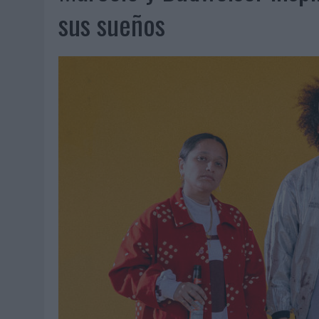
06/08/2026
|
FRIGO Y UNIQLO LANZAN UNA COLECCIÓN PERSONALIZA
sus sueños
06/08/2026
|
LA IA ESTÁ SUBIENDO EL LISTÓN DE LA CREATIVIDAD
05/08/2026
|
BEON WORLDWIDE LANZA RAÍZ URBANA PARA TRANSFOR
05/08/2026
|
FABRA COMUNICACIÓN INCORPORA A CASONÁ Y ASUME 
05/08/2026
|
LOPESAN HOTELS & RESORTS ACERCA EL PARAÍSO CAN
05/08/2026
|
LUIS ARQUILLOS (BURGO DE ARIAS): “LA CONSTRUCCIÓ
MONEDA”
04/08/2026
|
‘EL PARAÍSO MÁS CERCA’, DE 22GRADOS PARA LOPESA
04/08/2026
|
‘LA ÚNICA CERVEZA DEL MUNDO QUE SE DISFRUTA DOS 
04/08/2026
|
‘EL FÚTBOL SIN LAS PERSONAS’, DE DENTSU CREATIVE
04/08/2026
|
CAPAZ, LA CERVEZA QUE CONVIERTE CADA BOTELLA EN
04/08/2026
|
BABARIA Y MAXIBON SON ‘EL MATCH PERFECTO DEL VE
04/08/2026
|
AUDIBLE REIVINDICA EL PODER TRANSFORMADOR DEL A
03/08/2026
|
‘VUELVE EL FÚTBOL. VUELVE A SOÑAR’, DE VML PARA MO