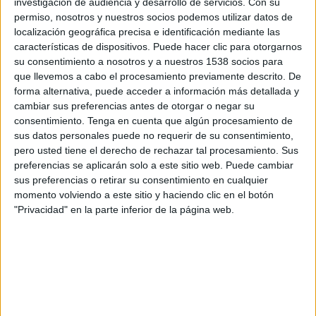
campaña mundial de seguridad vial de las
investigación de audiencia y desarrollo de servicios.
Con su
Naciones Unidas para hacer frente a los
permiso, nosotros y nuestros socios podemos utilizar datos de
accidentes de tráfico, que son la primera causa de
localización geográfica precisa e identificación mediante las
muerte entre los jóvenes de 5 a 29 años en el
características de dispositivos. Puede hacer clic para otorgarnos
su consentimiento a nosotros y a nuestros 1538 socios para
mundo.
que llevemos a cabo el procesamiento previamente descrito. De
forma alternativa, puede acceder a información más detallada y
Los accidentes de tráfico matan cada año a 1,35
cambiar sus preferencias antes de otorgar o negar su
millones de personas y dejan heridas a más de 50
consentimiento.
Tenga en cuenta que algún procesamiento de
millones, a menudo de por vida. El 93% de las
sus datos personales puede no requerir de su consentimiento,
víctimas son de países en vías de desarrollo. Los
pero usted tiene el derecho de rechazar tal procesamiento. Sus
usuarios más vulnerables (peatones, ciclistas y
preferencias se aplicarán solo a este sitio web. Puede cambiar
motoristas) y los más pobres se ven afectados de
sus preferencias o retirar su consentimiento en cualquier
forma desproporcionada en todo el mundo.
momento volviendo a este sitio y haciendo clic en el botón
"Privacidad" en la parte inferior de la página web.
En los próximos dos años, la campaña aparecerá
en los soportes publicitarios y espacios públicos
de unos 80 países de todo el mundo gracias a una
asociación con JCDecaux. Expuesta en 1.000
ciudades, la campaña se traducirá a 30 idiomas.