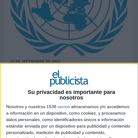
22 DE SEPTIEMBRE DE 2023
En los próximos dos años, la campaña
aparecerá en los soportes publicitarios y
espacios públicos de unos 80 países de todo
Su privacidad es importante para
el mundo gracias a una asociación con
nosotros
JCDecaux
Nosotros y nuestros 1538
socios
almacenamos y/o accedemos
a información en un dispositivo, como cookies, y procesamos
El enviado especial del secretario general de las
datos personales, como identificadores únicos e información
Naciones Unidas
para la seguridad vial, Jean
estándar enviada por un dispositivo para publicidad y contenido
Todt, y
JCDecaux
han lanzado hoy una nueva
personalizado, medición de publicidad y contenido,