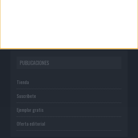
Publicidad
Normas de uso
Política de privacidad
PUBLICACIONES
Tienda
Suscríbete
Ejemplar gratis
Oferta editorial