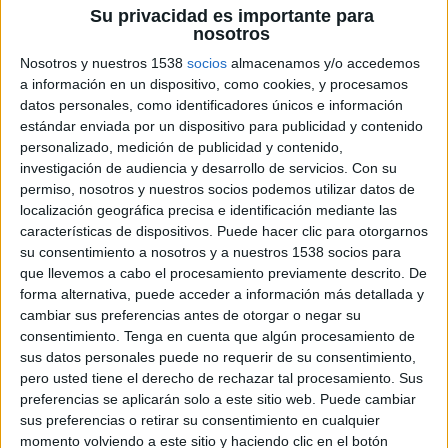
Su privacidad es importante para
nosotros
Nosotros y nuestros 1538
socios
almacenamos y/o accedemos
7 DE OCTUBRE DE 2010
a información en un dispositivo, como cookies, y procesamos
datos personales, como identificadores únicos e información
La plaza Felipe II de Madrid fue testigo de una
estándar enviada por un dispositivo para publicidad y contenido
exclusiva puesta en escena de Nespresso de la
personalizado, medición de publicidad y contenido,
mano de Mayumana a la que acudieron cientos
investigación de audiencia y desarrollo de servicios.
Con su
permiso, nosotros y nuestros socios podemos utilizar datos de
de madrileños. Todoe l evento, arropado por una
localización geográfica precisa e identificación mediante las
promoción y un concurso lanzado en redes
características de dispositivos. Puede hacer clic para otorgarnos
sociales, tiene por objetivo promocionar la
su consentimiento a nosotros y a nuestros 1538 socios para
Nespresso Shaker, la coctelera que la firma ha
que llevemos a cabo el procesamiento previamente descrito. De
diseñado para preparar recetas con café
forma alternativa, puede acceder a información más detallada y
gourmet.
cambiar sus preferencias antes de otorgar o negar su
consentimiento.
Tenga en cuenta que algún procesamiento de
Más de 5.000 personas acudieron ayer a la madrileña plaza de Felipe II para
sus datos personales puede no requerir de su consentimiento,
disfrutar del Nespresso Shaker Show: un espectáculo que contó con la
pero usted tiene el derecho de rechazar tal procesamiento. Sus
participación de la compañía internacional Mayumana sobre un escenario ubicado
preferencias se aplicarán solo a este sitio web. Puede cambiar
delante de El Corte Inglés de Goya. Los reconocidos artistas incorporaron el
sus preferencias o retirar su consentimiento en cualquier
sonido del Nespresso Shaker, la coctelera que la firma ha diseñado para preparar
momento volviendo a este sitio y haciendo clic en el botón