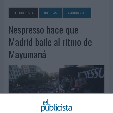
EL PUBLICISTA
NOTICIAS
ANUNCIANTES
Nespresso hace que
Madrid baile al ritmo de
Mayumaná