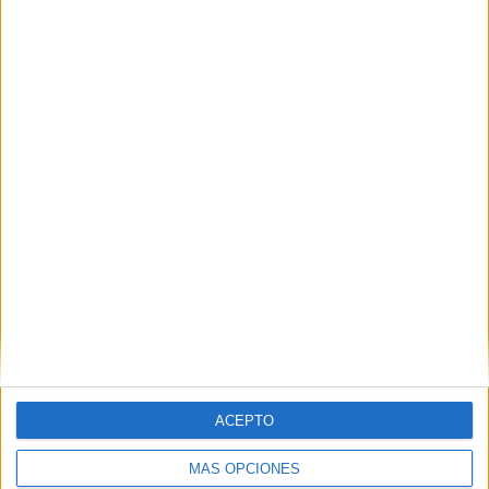
Se incorporó a Peugeot España en 2002 como
Coordinadora de Servicios y Recambios. En 2013
pasa a desarrollar sus funciones en el
Departamento de Calidad Marca y dos años
después ingresa en el Departamento de
Formación Peugeot. Desde 2012 era Responsable
de Formación Producto de Peugeot, Citroën y DS
Automobiles.
IMPRIMIR
TWEET
SHARE
ACEPTO
SHARE
MÁS OPCIONES
ENVIAR