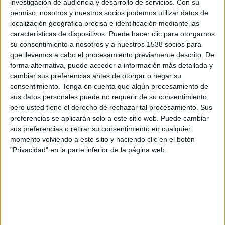
investigación de audiencia y desarrollo de servicios.
Con su
incorporó en 2001 al Grupo PSA en el
permiso, nosotros y nuestros socios podemos utilizar datos de
Departamento de Formación Comercial de
localización geográfica precisa e identificación mediante las
Peugeot España. En su trayectoria profesional, ha
características de dispositivos. Puede hacer clic para otorgarnos
sido Responsable Marketing y Calidad en la zona
su consentimiento a nosotros y a nuestros 1538 socios para
Norte de España, Jefe de Zona y Brand Manager
que llevemos a cabo el procesamiento previamente descrito. De
en la filial española. Desde 2015 es Responsable
forma alternativa, puede acceder a información más detallada y
de Precio y Producto de Peugeot España.
cambiar sus preferencias antes de otorgar o negar su
Sustituye en el cargo a Nuno Marques, que
consentimiento.
Tenga en cuenta que algún procesamiento de
sus datos personales puede no requerir de su consentimiento,
asumirá nuevas responsabilidades
pero usted tiene el derecho de rechazar tal procesamiento. Sus
internacionales dentro de la marca Peugeot en
preferencias se aplicarán solo a este sitio web. Puede cambiar
París
sus preferencias o retirar su consentimiento en cualquier
momento volviendo a este sitio y haciendo clic en el botón
Ángel Abelló se
"Privacidad" en la parte inferior de la página web.
hace cargo de la Dirección de Marketing y
Comunicación de DS Automobiles para España y
Portugal en sustitución de Cristina Pérez, que
pasa a ser Responsable de Medios, Publicidad,
Digital y Social Media de Peugeot España. Angel
Abelló es Ingeniero de Minas por la Escuela de
Minas de Saint-Etienne (Francia) y la de Madrid,