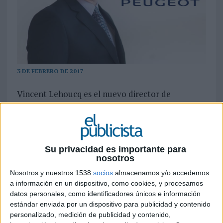
3 DE FEBRERO DE 2017
Vincent Lehoucq es el nuevo director de
marketing de Peugeot para España y Portugal, y
Ángel Abelló es el director de marketing y
comunicación de DS Automobiles para España y
Portugal, mientras Ana Vellosillo, Pilar Mur y
Su privacidad es importante para
María Picapeo ocupan nuevos cargos en el
nosotros
organigrama.
Nosotros y nuestros 1538
socios
almacenamos y/o accedemos
Vincent Lehoucq asume la Dirección de
a información en un dispositivo, como cookies, y procesamos
datos personales, como identificadores únicos e información
Marketing de Peugeot para España y Portugal.
estándar enviada por un dispositivo para publicidad y contenido
Nacido hace 39 años en París (Francia), Vincent
personalizado, medición de publicidad y contenido,
Lehoucq llegó a España en el año 1998 y se