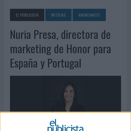
EL PUBLICISTA
NOTICIAS
ANUNCIANTES
Nuria Presa, directora de
marketing de Honor para
España y Portugal