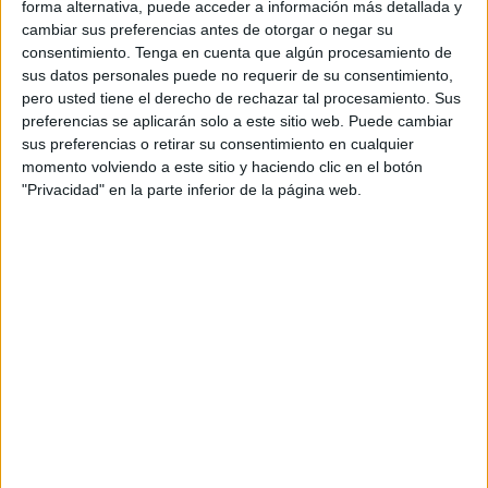
consiguen la perfecta armonía en su composición
forma alternativa, puede acceder a información más detallada y
musical.
cambiar sus preferencias antes de otorgar o negar su
consentimiento.
Tenga en cuenta que algún procesamiento de
sus datos personales puede no requerir de su consentimiento,
La campaña ha sido ideada por la agencia
VCCP
y
pero usted tiene el derecho de rechazar tal procesamiento. Sus
busca reflejar el beneficio que O2 genera a sus
preferencias se aplicarán solo a este sitio web. Puede cambiar
clientes y transmitir los valores de la compañía,
sus preferencias o retirar su consentimiento en cualquier
que cuida al máximo cada detalle para ofrecer la
momento volviendo a este sitio y haciendo clic en el botón
mejor atención y servicio.
"Privacidad" en la parte inferior de la página web.
Lucas Vidal
, compositor y ganador de dos
premios Goya, ha versionado la canción
‘Everybody needs somebody to love’ de The Blue
Brothers como banda sonora de la campaña.
Se han activado spots de televisión de diferente
duración, una campaña display, acciones en redes
sociales, en exterior digital y gran formato, en
radio y acciones especiales en diferentes medios.