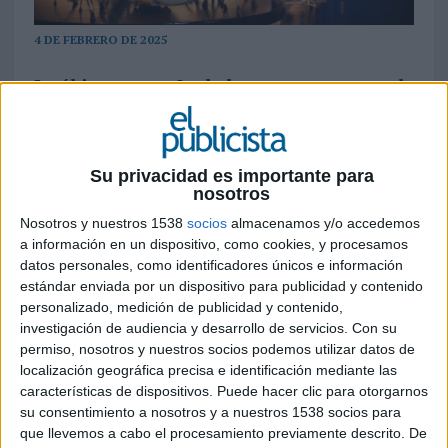
4 DE FEBRERO DE 2025
La última campaña de la marca presenta a la
telco como una orquesta dirigida por el solo
azul de la marca, quien crea una armonía
perfecta, destacando la excelencia del
servicio y la atención a sus clientes
Su privacidad es importante para
nosotros
O2
se ha posicionado en el mercado español
Nosotros y nuestros 1538
socios
almacenamos y/o accedemos
como un operador enfocado en ofrecer la mejor
a información en un dispositivo, como cookies, y procesamos
datos personales, como identificadores únicos e información
conectividad, un gran servicio y tarifas muy
estándar enviada por un dispositivo para publicidad y contenido
competitivas. Esta es la oferta por la que la
personalizado, medición de publicidad y contenido,
compañía ha apostado desde el primer día de
investigación de audiencia y desarrollo de servicios.
Con su
manera coherente y consistente. Ahora, O2
permiso, nosotros y nuestros socios podemos utilizar datos de
vuelve a comunicar la tranquilidad que ofrece a
localización geográfica precisa e identificación mediante las
sus clientes en una campaña en la que el icónico
características de dispositivos. Puede hacer clic para otorgarnos
oso de la marca asume el rol de director de una
su consentimiento a nosotros y a nuestros 1538 socios para
orquesta de mapaches que no deja nada al azar y
que llevemos a cabo el procesamiento previamente descrito. De