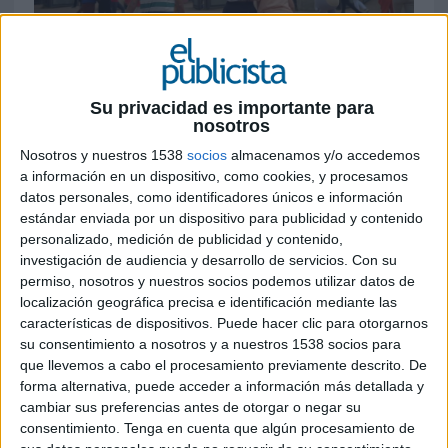
7 DE JUNIO DE 2019
Además de un nuevo anuncio de la campaña, el
medio siglo del recinto ha contado con la
Su privacidad es importante para
nosotros
creación de un nuevo logo, así como un
ambicioso plan de medios en televisión, radio y
Nosotros y nuestros 1538
socios
almacenamos y/o accedemos
digital
a información en un dispositivo, como cookies, y procesamos
datos personales, como identificadores únicos e información
El
Parque de Atracciones de Madrid
ha
estándar enviada por un dispositivo para publicidad y contenido
personalizado, medición de publicidad y contenido,
lanzado un nuevo
spot
publicitario dentro de su
investigación de audiencia y desarrollo de servicios.
Con su
campaña de 50 aniversario
, en la que celebra
permiso, nosotros y nuestros socios podemos utilizar datos de
medio siglo de vida desde que abrió las puertas
localización geográfica precisa e identificación mediante las
en 1969 ofreciendo diversión y entretenimiento a
características de dispositivos. Puede hacer clic para otorgarnos
los jóvenes y familias.
su consentimiento a nosotros y a nuestros 1538 socios para
que llevemos a cabo el procesamiento previamente descrito. De
El anuncio persigue transmitir, a través de una
forma alternativa, puede acceder a información más detallada y
madre de familia, cómo a los 50 años comienza la
cambiar sus preferencias antes de otorgar o negar su
mejor etapa de diversión, emociones y en un
consentimiento.
Tenga en cuenta que algún procesamiento de