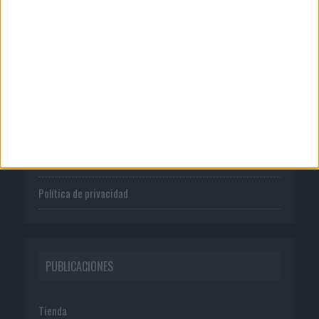
CORPORATIVO
Quienes somos
Publicidad
Normas de uso
Política de privacidad
PUBLICACIONES
Tienda