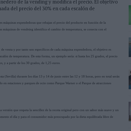
edero de la vending y modifica el precio. El objetivo
ada del precio del 30% en cada escalón de
s máquinas expendedoras que rebajan el precio del producto en función de la
tas máquinas de vendeing identifica el cambio de temperatura, se conecta con el
 de venta y por tanto son específicos de cada máquina expendedora, el objetivo es
lón de temperatura. De esta forma, un ejemplo sería: si hasta los 25 grados, el precio
s, y a partir de los 30 grados, de 1,25 euros.
ta (Sevilla) durante los días 13 y 14 de junio entre las 12 y 18 horas, pero en total serán
odo en estaciones y parques de ocio como Parque Warner o el Parque de atracciones
versión que respeta la sencillez de la receta original pero con un sabor más suave y un
ento el día y para el consumidor más preocupado por la dieta equilibrada libre de