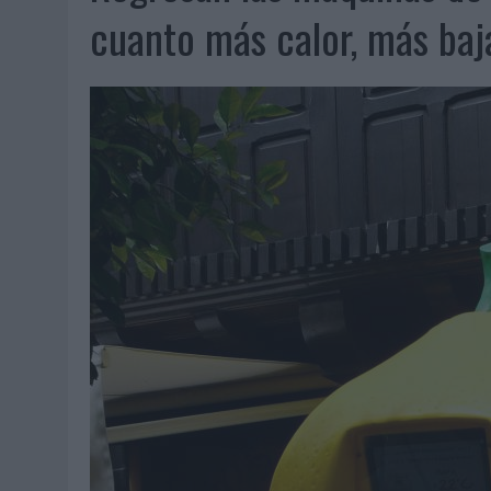
06/08/2026
|
FRIGO Y UNIQLO LANZAN UNA COLECCIÓN PERSONALIZA
cuanto más calor, más baj
06/08/2026
|
LA IA ESTÁ SUBIENDO EL LISTÓN DE LA CREATIVIDAD
05/08/2026
|
BEON WORLDWIDE LANZA RAÍZ URBANA PARA TRANSFOR
05/08/2026
|
FABRA COMUNICACIÓN INCORPORA A CASONÁ Y ASUME 
05/08/2026
|
LOPESAN HOTELS & RESORTS ACERCA EL PARAÍSO CAN
05/08/2026
|
LUIS ARQUILLOS (BURGO DE ARIAS): “LA CONSTRUCCIÓ
MONEDA”
04/08/2026
|
‘EL PARAÍSO MÁS CERCA’, DE 22GRADOS PARA LOPESA
04/08/2026
|
‘LA ÚNICA CERVEZA DEL MUNDO QUE SE DISFRUTA DOS 
04/08/2026
|
‘EL FÚTBOL SIN LAS PERSONAS’, DE DENTSU CREATIVE
04/08/2026
|
CAPAZ, LA CERVEZA QUE CONVIERTE CADA BOTELLA EN
04/08/2026
|
BABARIA Y MAXIBON SON ‘EL MATCH PERFECTO DEL VE
04/08/2026
|
AUDIBLE REIVINDICA EL PODER TRANSFORMADOR DEL A
03/08/2026
|
‘VUELVE EL FÚTBOL. VUELVE A SOÑAR’, DE VML PARA MO