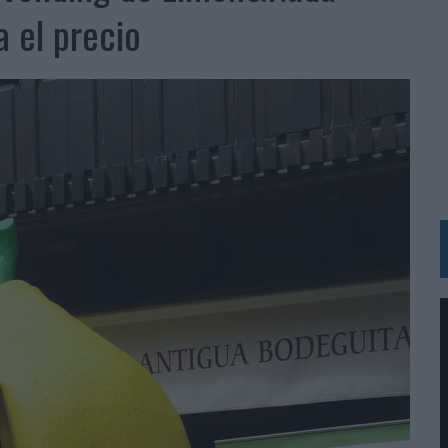
BLE INSPIRADA EN CORNETTO, CALIPPO Y SOLERO
a el precio
MAR EL PATRIMONIO HISTÓRICO EN ACTIVOS CULTURALES Y ECONÓMICOS
LA GESTIÓN DE SUS RELACIONES CON LOS MEDIOS
ARIO EN SU ÚLTIMA CAMPAÑA INTERNACIONAL
N DE MARCA A LARGO PLAZO Y LA MEDICIÓN SON DOS CARAS DE LA MISMA
N HOTELS & RESORTS
VECES’, DE INUSUALY PARA CERVEZA CAPAZ
 PARA ORANGE
 UNA OPORTUNIDAD DE INCLUSIÓN
RANO’
UDIO EN SU NUEVA CAMPAÑA GLOBAL DE MARCA
VISTAR