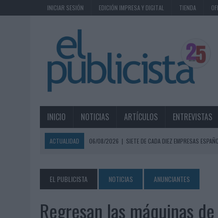
INICIAR SESIÓN
EDICIÓN IMPRESA Y DIGITAL
TIENDA
OF
INICIO
NOTICIAS
ARTÍCULOS
ENTREVISTAS
ACTUALIDAD
06/08/2026
|
SIETE DE CADA DIEZ EMPRESAS ESPAÑ
06/08/2026
|
EL MERCADO PUBLICITARIO CAE UN 2,6% EN 2025, A
06/08/2026
|
LA TELEVISIÓN SIGUE LIDERANDO EL CONSUMO DE MEDI
EL PUBLICISTA
NOTICIAS
ANUNCIANTES
06/08/2026
|
EL USO DE LA IA GENERATIVA ALCANZA YA AL 62% DE L
Regresan las máquinas de
06/08/2026
|
SYSTEM1 NOMBRA A KIMBERLY BASTONI COMO NUEVA D