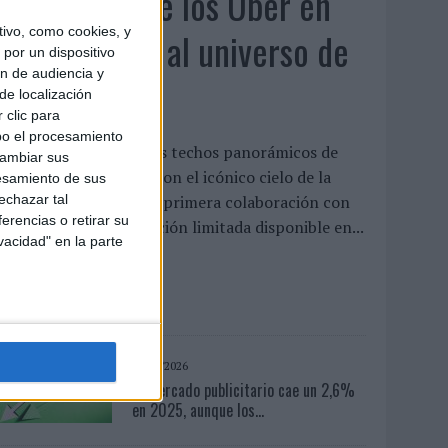
KFC convierte los Uber en
ivo, como cookies, y
un homenaje al universo de
por un dispositivo
ón de audiencia y
'Los Simpson'
de localización
 clic para
bo el procesamiento
a cadena interviene los techos panorámicos de
cambiar sus
na flota de vehículos con el icónico cielo de la
esamiento de sus
erie para presentar su primera colaboración con
echazar tal
erencias o retirar su
isney, un menú de edición limitada disponible en...
vacidad" en la parte
LEER MÁS
06/08/2026
El mercado publicitario cae un 2,6%
en 2025, aunque los...