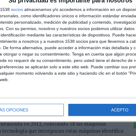
Su privacidad es importante para nosotros
s 1538
socios
almacenamos y/o accedemos a información en un disposit
sonales, como identificadores únicos e información estándar enviada 
ntenido personalizado, medición de publicidad y contenido, investigaci
os.
Con su permiso, nosotros y nuestros socios podemos utilizar datos 
identificación mediante las características de dispositivos. Puede hacer
ntimiento a nosotros y a nuestros 1538 socios para que llevemos a ca
L
. De forma alternativa, puede acceder a información más detallada y 
u
e otorgar o negar su consentimiento.
Tenga en cuenta que algún proc
s
de no requerir de su consentimiento, pero usted tiene el derecho de r
referencias se aplicarán solo a este sitio web. Puede cambiar sus pref
D
alquier momento volviendo a este sitio y haciendo clic en el botón "Pri
 web.
ÁS OPCIONES
ACEPTO
instaurada en 2012, colocando 18 las máquinas
La tecnología que incorporan estas máquinas identifica