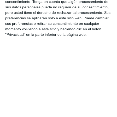
consentimiento.
Tenga en cuenta que algún procesamiento de
todas representadas dentro de la propia caja de
sus datos personales puede no requerir de su consentimiento,
Glovo. La caja gira y va descubriendo las distintas
pero usted tiene el derecho de rechazar tal procesamiento. Sus
escenas. Un escenario que fue construido a
preferencias se aplicarán solo a este sitio web. Puede cambiar
tamaño real y giraba de manera manual. Una
sus preferencias o retirar su consentimiento en cualquier
obra de artesanía.
momento volviendo a este sitio y haciendo clic en el botón
"Privacidad" en la parte inferior de la página web.
La campaña ha sido creada por
VMLY&R
Barcelona
y firma una acción con la que la
marca da un paso más hacia la conexión
emocional con su público objetivo desde un lugar
más cotidiano y humano. En su conjunto, la
campaña nos hace ver las cosas tan grandes que
caben, junto a tu pedido, en una caja de Glovo.
“El encargo inicial ya era un reto por sí solo: por
primera vez pensar una campaña universal para
países y mercados tan distintos como España,
Rumania o Argentina; y va y nosotros nos lo
complicamos un poco más queriendo, por
primera vez, pasar a no solo hablar del servicio y