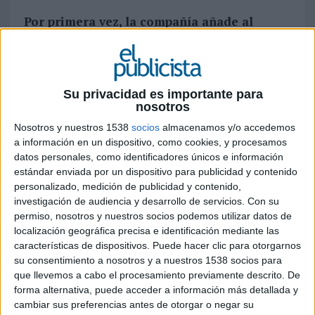
Por primera vez, la compañía añade al
convenience
del
delivery
, su beneficio
emocional a través de una campaña
internacional que tendrá salida en tres
continentes
Su privacidad es importante para
nosotros
Glovo
se ha centrado en el beneficio emocional
Nosotros y nuestros 1538
socios
almacenamos y/o accedemos
que hay detrás de cada pedido en casa en su
a información en un dispositivo, como cookies, y procesamos
nueva campaña de carácter internacional, la cual
datos personales, como identificadores únicos e información
se ha creado para
15 países
repartidos en tres
estándar enviada por un dispositivo para publicidad y contenido
continentes. Y es que en la caja de Glovo no solo
personalizado, medición de publicidad y contenido,
cabe el pedido que quieras, sino todo lo que vives
investigación de audiencia y desarrollo de servicios.
Con su
gracias a éste: ver más capítulos de tu serie
permiso, nosotros y nuestros socios podemos utilizar datos de
favorita, tener más tiempo para jugar con tus
localización geográfica precisa e identificación mediante las
hijos, evitar que la fiesta acabe antes de lo
características de dispositivos. Puede hacer clic para otorgarnos
previsto o salvarte a última hora de un olvido.
su consentimiento a nosotros y a nuestros 1538 socios para
que llevemos a cabo el procesamiento previamente descrito. De
El anuncio nos enseña varias escenas de la vida
forma alternativa, puede acceder a información más detallada y
cambiar sus preferencias antes de otorgar o negar su
cotidiana de los usuarios de Glovo en sus casas,