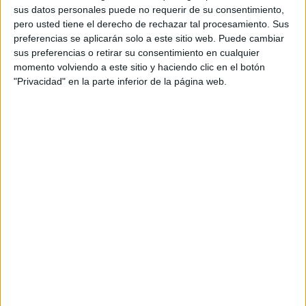
toda la industria, en todo el mundo. Como
sus datos personales puede no requerir de su consentimiento,
explica Josep Tribó, VP senior de AcuityAds para
pero usted tiene el derecho de rechazar tal procesamiento. Sus
España y LATAM: “Este informe muestra un valor
preferencias se aplicarán solo a este sitio web. Puede cambiar
muy importante en tiempos de exposición a
sus preferencias o retirar su consentimiento en cualquier
momento volviendo a este sitio y haciendo clic en el botón
muchos impactos publicitarios, como es la “cuota
"Privacidad" en la parte inferior de la página web.
de atención”. Cada vez más las marcas buscan
establecer estrategias digitales que tengan en
cuenta este criterio como una forma de evaluar
la eficiencia de sus campañas, incluso en
comparación con las de sus competidores.”
Top 10 de marcas y anuncios durante el Covid-19
‘#JuntosEnDigital’, de Vodafone -
15.057.309 views