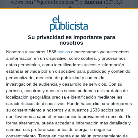
views con “#quédateencasa”) y
Amena
(10º, 3,7
millones de views con su “Volveremos a Ser
Libres”). Completan este ranking 2 marcas de
sectores diferentes: Gran Consumo, con
Nespresso
(7º, 5,4 millones de views con
“Seguimos Cerca de Ti”); y Electrónica, con
Su privacidad es importante para
nosotros
Samsung Mobile
(9º, 4,4 millones de views con –
“Stay Apart, Stay Together”).
Nosotros y nuestros 1538
socios
almacenamos y/o accedemos
a información en un dispositivo, como cookies, y procesamos
La plataforma de AcuityAds analiza los
datos personales, como identificadores únicos e información
indicadores de participación de las principales
estándar enviada por un dispositivo para publicidad y contenido
marcas en el alcance total, el tiempo de
personalizado, medición de publicidad y contenido,
investigación de audiencia y desarrollo de servicios.
Con su
visionado y la interacción de sus vídeos en
permiso, nosotros y nuestros socios podemos utilizar datos de
soportes como Youtube, Facebook, Twitter o
localización geográfica precisa e identificación mediante las
Instagram, donde es el
partner
tecnológico oficial
características de dispositivos. Puede hacer clic para otorgarnos
para el análisis de datos como el Share of
su consentimiento a nosotros y a nuestros 1538 socios para
Attention, que mide la atención real de los
que llevemos a cabo el procesamiento previamente descrito. De
usuarios a los
spots
.
forma alternativa, puede acceder a información más detallada y
cambiar sus preferencias antes de otorgar o negar su
En total, más de 250 categorías verticales de
consentimiento.
Tenga en cuenta que algún procesamiento de