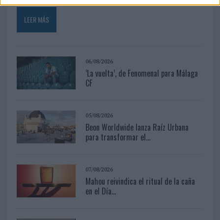
LEER MÁS
06/08/2026
‘La vuelta’, de Fenomenal para Málaga
CF
05/08/2026
Beon Worldwide lanza Raíz Urbana
para transformar el...
07/08/2026
Mahou reivindica el ritual de la caña
en el Día...