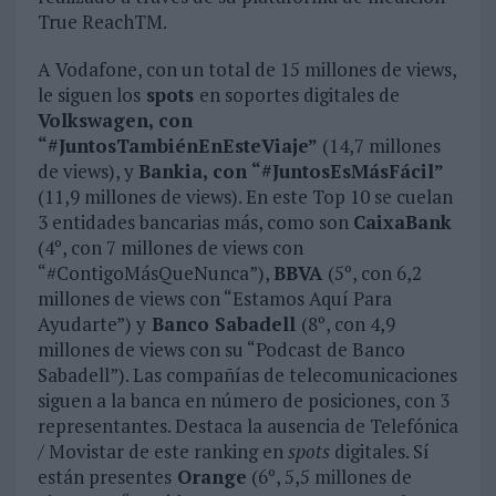
True ReachTM.
A Vodafone, con un total de 15 millones de views,
le siguen los
spots
en soportes digitales de
Volkswagen, con
“#JuntosTambiénEnEsteViaje”
(14,7 millones
de views), y
Bankia, con “#JuntosEsMásFácil”
(11,9 millones de views). En este Top 10 se cuelan
3 entidades bancarias más, como son
CaixaBank
(4º, con 7 millones de views con
“#ContigoMásQueNunca”),
BBVA
(5º, con 6,2
millones de views con “Estamos Aquí Para
Ayudarte”) y
Banco Sabadell
(8º, con 4,9
millones de views con su “Podcast de Banco
Sabadell”). Las compañías de telecomunicaciones
siguen a la banca en número de posiciones, con 3
representantes. Destaca la ausencia de Telefónica
/ Movistar de este ranking en
spots
digitales. Sí
están presentes
Orange
(6º, 5,5 millones de