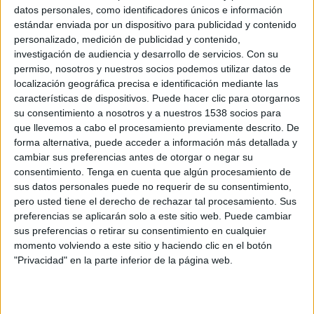
datos personales, como identificadores únicos e información
sustituyendo a Morley, que se incorporará a su nuevo puesto el próximo 1 de
estándar enviada por un dispositivo para publicidad y contenido
julio. Desde 1982 Morley ha trabajado para Diageo como director comercial de
personalizado, medición de publicidad y contenido,
Johnnie Walker y director mundial de las categorías de whisky, ginebra y marcas
investigación de audiencia y desarrollo de servicios.
Con su
premium. Asimismo, en los últimos cuatro años ha impulsado a la compañía hacia
permiso, nosotros y nuestros socios podemos utilizar datos de
una estrategia de innovación en todas sus áreas, centrándose en la búsqueda de
localización geográfica precisa e identificación mediante las
nuevas fórmulas de colaboración con clientes y proveedores. José Sedano, se
características de dispositivos. Puede hacer clic para otorgarnos
incorporó a la compañía hace cuarto años como director comercial de España,
su consentimiento a nosotros y a nuestros 1538 socios para
que llevemos a cabo el procesamiento previamente descrito. De
cargo desde el que ha conseguido adaptar las nuevas necesidades de consumidor
forma alternativa, puede acceder a información más detallada y
y cliente y relanzar el segmento de los espirituosos con iniviativas pioneras en el
cambiar sus preferencias antes de otorgar o negar su
sector como Store un Storeen Alimentación o Freshly Made y Cool Cocktails en
consentimiento.
Tenga en cuenta que algún procesamiento de
hostelería.
sus datos personales puede no requerir de su consentimiento,
pero usted tiene el derecho de rechazar tal procesamiento. Sus
preferencias se aplicarán solo a este sitio web. Puede cambiar
sus preferencias o retirar su consentimiento en cualquier
momento volviendo a este sitio y haciendo clic en el botón
"Privacidad" en la parte inferior de la página web.
IMPRIMIR