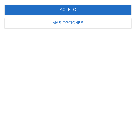
Patrón convierte el nuevo
ACEPTO
single de Arón Piper en una
MÁS OPCIONES
experiencia de marca en
Ibiza
La marca de tequila celebra el lanzamiento de
Bucle con un evento inmersivo que refuerza su
estrategia de vinculación con la música y la
creatividad Patrón Tequila ha celebrado en Ibiza el
estreno ...
LEER MÁS