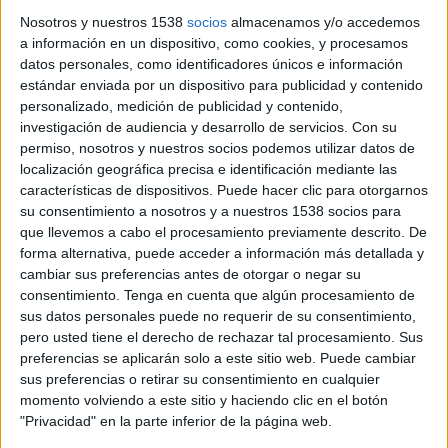
Nosotros y nuestros 1538
socios
almacenamos y/o accedemos
a información en un dispositivo, como cookies, y procesamos
26 DE JULIO DE 2019
datos personales, como identificadores únicos e información
estándar enviada por un dispositivo para publicidad y contenido
El evento nació en 1986 y es de los pocos a
personalizado, medición de publicidad y contenido,
nivel mundial donde coinciden competición
investigación de audiencia y desarrollo de servicios.
Con su
permiso, nosotros y nuestros socios podemos utilizar datos de
masculina y femenina
localización geográfica precisa e identificación mediante las
características de dispositivos. Puede hacer clic para otorgarnos
La XXXIV edición de los Internacionales de
su consentimiento a nosotros y a nuestros 1538 socios para
España de Pista Rápida de Tenis, que se celebra
que llevemos a cabo el procesamiento previamente descrito. De
desde el lunes 29 de julio hasta el 4 de agosto en
forma alternativa, puede acceder a información más detallada y
la localidad segoviana de El Espinar, contará con
cambiar sus preferencias antes de otorgar o negar su
Subaru
como
vehículo oficial
, con el que
consentimiento.
Tenga en cuenta que algún procesamiento de
llegarán los tenistas a las instalaciones del Open
sus datos personales puede no requerir de su consentimiento,
Castilla y León Villa de El Espinar. La gama ECO
pero usted tiene el derecho de rechazar tal procesamiento. Sus
bi-fuel será la que tenga especial protagonismo
preferencias se aplicarán solo a este sitio web. Puede cambiar
en la flota que trasladará a los tenistas hasta el
sus preferencias o retirar su consentimiento en cualquier
torneo.
momento volviendo a este sitio y haciendo clic en el botón
"Privacidad" en la parte inferior de la página web.
El evento ya es un clásico en el calendario