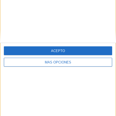
ARTÍCULOS ALEATORIOS
ACEPTO
MÁS OPCIONES
07/08/2026
El Málaga CF culmina su
trilogía de marca con una