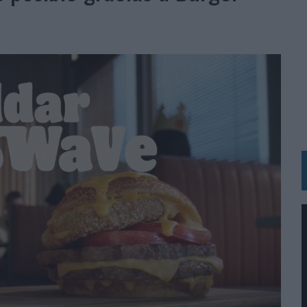
 LAS MARCAS
N IA
RÁ A PRUEBA LA CREATIVIDAD DE LAS MARCAS
N LA INFANCIA EN SU ESTRATEGIA
OS EN VERANO Y SUPERA AL MÓVIL COMO DISPOSITIVO MÁS UTILIZADO
OS ESPAÑOLES
IRECTORA COMERCIAL GLOBAL
BLE INSPIRADA EN CORNETTO, CALIPPO Y SOLERO
MAR EL PATRIMONIO HISTÓRICO EN ACTIVOS CULTURALES Y ECONÓMICOS
LA GESTIÓN DE SUS RELACIONES CON LOS MEDIOS
ARIO EN SU ÚLTIMA CAMPAÑA INTERNACIONAL
N DE MARCA A LARGO PLAZO Y LA MEDICIÓN SON DOS CARAS DE LA MISMA