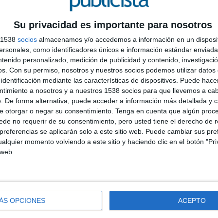
salsa de queso de Burger King, con esta nueva
ip extra más grande que nunca y con más salsa de
n versión doble carne, pollo crujiente y doble pollo
Su privacidad es importante para nosotros
plant based y doble plant based.
s 1538
socios
almacenamos y/o accedemos a información en un disposit
sonales, como identificadores únicos e información estándar enviada 
mucho queso para que los más queseros disfruten
ntenido personalizado, medición de publicidad y contenido, investigaci
os.
Con su permiso, nosotros y nuestros socios podemos utilizar datos 
identificación mediante las características de dispositivos. Puede hacer
emitirá a partir del 17 de abril.
ntimiento a nosotros y a nuestros 1538 socios para que llevemos a ca
. De forma alternativa, puede acceder a información más detallada y 
I
, se ha apostado por dar espacio a una inclinación muy
e otorgar o negar su consentimiento.
Tenga en cuenta que algún proc
 hay cosas que generan tanta expectativa que no
E
de no requerir de su consentimiento, pero usted tiene el derecho de r
e queso Cheddar es precisamente una de esas cosas
L
referencias se aplicarán solo a este sitio web. Puede cambiar sus pref
na forma de comprobarlo: probarla. Así, los
alquier momento volviendo a este sitio y haciendo clic en el botón "Pri
 web.
 Burger King en versión digital y en sus televisores,
ÁS OPCIONES
ACEPTO