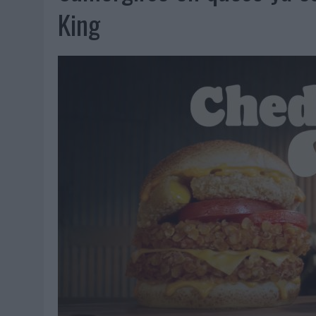
07/08/2026
|
EL VERANO PONE A PRUEBA LA ESTRATEGIA DIGITAL DE
King
07/08/2026
|
VUELING CONVIERTE LOS RECUERDOS EN SOUVENIRS CO
07/08/2026
|
CUANDO SE APAGUE EL SOL, EL ECLIPSE DE 2026 POND
06/08/2026
|
‘LA VUELTA’, DE FENOMENAL PARA MÁLAGA CF
06/08/2026
|
SIETE DE CADA DIEZ EMPRESAS ESPAÑOLAS NO INTEGRA
06/08/2026
|
LA TELEVISIÓN SIGUE LIDERANDO EL CONSUMO DE MEDI
06/08/2026
|
EL USO DE LA IA GENERATIVA ALCANZA YA AL 62% DE L
06/08/2026
|
SYSTEM1 NOMBRA A KIMBERLY BASTONI COMO NUEVA D
06/08/2026
|
FRIGO Y UNIQLO LANZAN UNA COLECCIÓN PERSONALIZA
06/08/2026
|
LA IA ESTÁ SUBIENDO EL LISTÓN DE LA CREATIVIDAD
05/08/2026
|
BEON WORLDWIDE LANZA RAÍZ URBANA PARA TRANSFOR
05/08/2026
|
FABRA COMUNICACIÓN INCORPORA A CASONÁ Y ASUME 
05/08/2026
|
LOPESAN HOTELS & RESORTS ACERCA EL PARAÍSO CAN
05/08/2026
|
LUIS ARQUILLOS (BURGO DE ARIAS): “LA CONSTRUCCIÓ