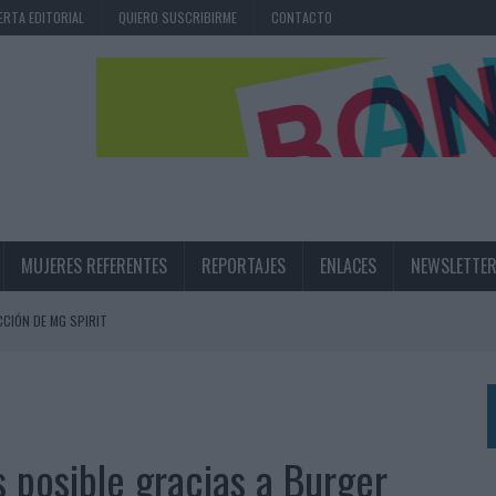
ERTA EDITORIAL
QUIERO SUSCRIBIRME
CONTACTO
MUJERES REFERENTES
REPORTAJES
ENLACES
NEWSLETTE
CIÓN DE MG SPIRIT
NA CAMPAÑA QUE CELEBRA SU REGRESO A PRIMERA DIVISIÓN
TERNACIONAL DE LA CERVEZA
360º CENTRADA EN EL ORIGEN BARCELONÉS
 posible gracias a Burger
 UNA EXPERIENCIA DE MARCA EN IBIZA