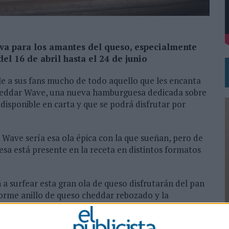
DE CHEIL SPAIN PARA SAMSUNG ELECTRONICS IBERIA
va para los amantes del queso, especialmente
el 16 de abril hasta el 24 de junio
le a sus fans mucho de todo aquello que les encanta
heddar Wave, una nueva hamburguesa dedicada sobre
 disponible en carta y que se podrá disfrutar por
ar Wave sería esa ola épica con la que sueñan, pero de
sa está presente en la receta en distintos formatos
 a surfear esta gran ola de queso disfrutarán del pan
orme anillo de queso cheddar rebozado y la
ger King que la baña por dentro. También incluye
0
illa, cebolla frita y rodajas de tomate fresco recién