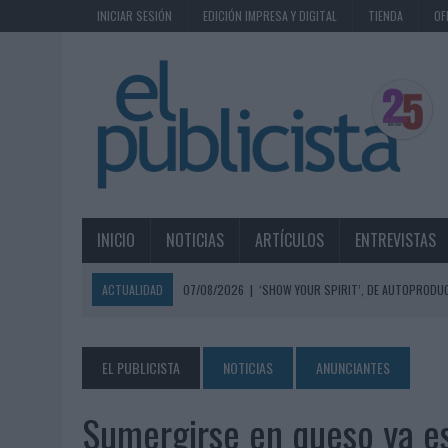
INICIAR SESIÓN
EDICIÓN IMPRESA Y DIGITAL
TIENDA
OF
INICIO
NOTICIAS
ARTÍCULOS
ENTREVISTAS
ACTUALIDAD
07/08/2026
|
‘SHOW YOUR SPIRIT’, DE AUTOPRODUC
07/08/2026
|
EL MÁLAGA CF CULMINA SU TRILOGÍA DE MARCA CON U
07/08/2026
|
MAHOU REIVINDICA EL RITUAL DE LA CAÑA EN EL DÍA IN
EL PUBLICISTA
NOTICIAS
ANUNCIANTES
07/08/2026
|
MG SPIRIT RELANZA SU MARCA CON UNA ESTRATEGIA 
Sumergirse en queso ya es
07/08/2026
|
PATRÓN CONVIERTE EL NUEVO SINGLE DE ARÓN PIPER EN