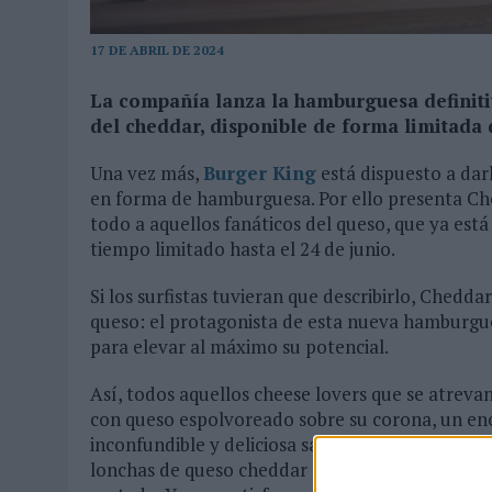
MONEDA”
17 DE ABRIL DE 2024
07/08/2026
|
‘ALEXIA PUTELLAS X GALAXY Z FOLD8 – SIN LÍMITES’, 
La compañía lanza la hamburguesa definiti
del cheddar, disponible de forma limitada d
Una vez más,
Burger King
está dispuesto a dar
en forma de hamburguesa. Por ello presenta C
todo a aquellos fanáticos del queso, que ya está
tiempo limitado hasta el 24 de junio.
Si los surfistas tuvieran que describirlo, Chedd
queso: el protagonista de esta nueva hamburgue
para elevar al máximo su potencial.
Así, todos aquellos cheese lovers que se atrevan
con queso espolvoreado sobre su corona, un en
inconfundible y deliciosa salsa de queso de Bur
lonchas de queso cheddar sobre la carne a la parr