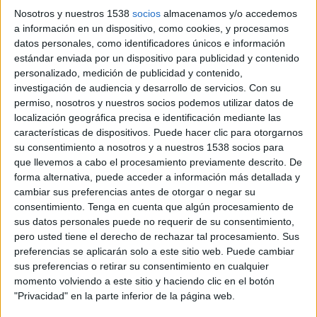
Nosotros y nuestros 1538
socios
almacenamos y/o accedemos
a información en un dispositivo, como cookies, y procesamos
23 DE AGOSTO DE 2021
datos personales, como identificadores únicos e información
estándar enviada por un dispositivo para publicidad y contenido
El director general de TecniTasa y el
personalizado, medición de publicidad y contenido,
gerente del club deportivo amplían por un
investigación de audiencia y desarrollo de servicios.
Con su
año más el convenio redoblando la apuesta
permiso, nosotros y nuestros socios podemos utilizar datos de
por unos valores comunes
localización geográfica precisa e identificación mediante las
características de dispositivos. Puede hacer clic para otorgarnos
La Unión Deportiva San Sebastián de los Reyes y
su consentimiento a nosotros y a nuestros 1538 socios para
TecniTasa (Técnicos en Tasación S.A.) han
que llevemos a cabo el procesamiento previamente descrito. De
decidido renovar el acuerdo de colaboración por
forma alternativa, puede acceder a información más detallada y
el cual la empresa de tasación vuelve a ser el
cambiar sus preferencias antes de otorgar o negar su
patrocinador principal del club de San Sebastián
consentimiento.
Tenga en cuenta que algún procesamiento de
de los Reyes en esta temporada 2021 – 2022.
sus datos personales puede no requerir de su consentimiento,
pero usted tiene el derecho de rechazar tal procesamiento. Sus
Tal como sucedió la pasada campaña, el nombre
preferencias se aplicarán solo a este sitio web. Puede cambiar
y logo de TecniTasa serán visibles en la parte
sus preferencias o retirar su consentimiento en cualquier
momento volviendo a este sitio y haciendo clic en el botón
delantera de la camiseta del primer equipo, así
"Privacidad" en la parte inferior de la página web.
como en emplazamientos especiales del estadio,
como las vallas del campo, las lonas perimetrales,