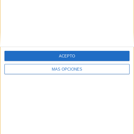
ARTÍCULOS ALEATORIOS
ACEPTO
MÁS OPCIONES
04/08/2026
Capaz, la cerveza que
convierte cada botella en