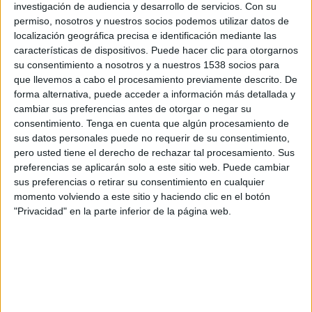
investigación de audiencia y desarrollo de servicios.
Con su
permiso, nosotros y nuestros socios podemos utilizar datos de
Acorde con su propósito ‘
Hacemos lo que nos
localización geográfica precisa e identificación mediante las
une
’, la marca quiere que todo el mundo
características de dispositivos. Puede hacer clic para otorgarnos
encuentre su sitio en la mesa a la vez que
su consentimiento a nosotros y a nuestros 1538 socios para
promueve una opción más sostenible con el
que llevemos a cabo el procesamiento previamente descrito. De
medio ambiente.
forma alternativa, puede acceder a información más detallada y
cambiar sus preferencias antes de otorgar o negar su
“Ponemos a disposición de nuestros clientes una
consentimiento.
Tenga en cuenta que algún procesamiento de
nueva gama de productos a base de ingredientes
sus datos personales puede no requerir de su consentimiento,
vegetales para que todos puedan encontrar un
pero usted tiene el derecho de rechazar tal procesamiento. Sus
sitio en nuestra mesa, una mesa que para
preferencias se aplicarán solo a este sitio web. Puede cambiar
Telepizza es diversa e infinita. Entre todos
sus preferencias o retirar su consentimiento en cualquier
momento volviendo a este sitio y haciendo clic en el botón
podemos hacer pequeños cambios que ayuden a
"Privacidad" en la parte inferior de la página web.
promover la sostenibilidad y tengan repercusión
en nuestro entorno”, explica María Estrela, brand
manager de Telepizza, perteneciente al grupo de
restauración Food Delivery Brands.
Para este lanzamiento, la marca ha optado por
una
acción digital en todas sus redes