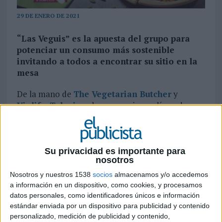
29 DE ENERO DE 2021
“Las Veguis” es la apuesta del grupo para
potenciar un consumo más sostenible
invitando a todos a encontrar su sitio en la
mesa
De la mano de
The Vegetarian Butcher
y
Violife
,
Telepizza
lanza su primera línea de
productos veganos,
Las Veguis
, para que todos
sus clientes, veganos y no veganos, encuentren su
sitio en la mesa. Para ello, crea una mesa virtual
infinita en la que todos tienen cabida: mayores y
Su privacidad es importante para
nosotros
pequeños, clásicos y atrevidos, veganos o
carnívoros… Todo con un claro propósito:
Nosotros y nuestros 1538
socios
almacenamos y/o accedemos
ofrecer al cliente nuevas opciones de
a información en un dispositivo, como cookies, y procesamos
consumo que permitan contribuir a una
datos personales, como identificadores únicos e información
estándar enviada por un dispositivo para publicidad y contenido
alimentación con menor impacto
personalizado, medición de publicidad y contenido,
medioambiental
.