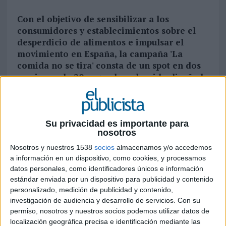
Con el objetivo de sensibilizar a los
consumidores y establecimientos sobre el
desperdicio de alimentos e impulsar el
movimiento en España, la campaña 'La
comida no se tira' consta de un spot en dos
versiones de 20 segundos y ha sido diseñada
por el propio equipo creativo de la
compañía
Too Good To Go
ha lanzado su primera
Su privacidad es importante para
campaña de publicidad en televisión nacional y lo
nosotros
ha hecho bajo el lema 'La comida no se tira'. A
Nosotros y nuestros 1538
socios
almacenamos y/o accedemos
través de su aplicación, la marca conecta a
a información en un dispositivo, como cookies, y procesamos
usuarios con miles de restaurantes,
datos personales, como identificadores únicos e información
supermercados, panaderías, fruterías y otros
estándar enviada por un dispositivo para publicidad y contenido
comercios que venden su excedente diario de
personalizado, medición de publicidad y contenido,
investigación de audiencia y desarrollo de servicios.
Con su
comida a precio reducido para que no se
permiso, nosotros y nuestros socios podemos utilizar datos de
desperdicie.
localización geográfica precisa e identificación mediante las