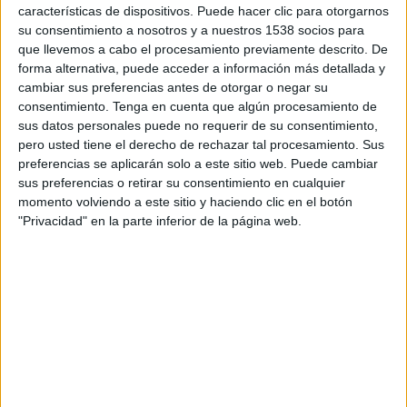
características de dispositivos. Puede hacer clic para otorgarnos
La compañía acaba de superar el millón de
su consentimiento a nosotros y a nuestros 1538 socios para
comidas salvadas en España y ha querido
que llevemos a cabo el procesamiento previamente descrito. De
celebrarlo haciendo la primera incursión
forma alternativa, puede acceder a información más detallada y
publicitaria de televisión con el objetivo de
cambiar sus preferencias antes de otorgar o negar su
sensibilizar a consumidores y establecimientos
consentimiento.
Tenga en cuenta que algún procesamiento de
sobre el despilfarro de comida e impulsar así su
sus datos personales puede no requerir de su consentimiento,
movimiento contra el desperdicio alimentario en
pero usted tiene el derecho de rechazar tal procesamiento. Sus
España. Se trata de
la primera vez que la
preferencias se aplicarán solo a este sitio web. Puede cambiar
plataforma europea realiza una campaña de
sus preferencias o retirar su consentimiento en cualquier
momento volviendo a este sitio y haciendo clic en el botón
publicidad en televisión en su historia
.
"Privacidad" en la parte inferior de la página web.
La campaña ha sido diseñada y creada por el
propio equipo creativo de Too Good To Go y
consta de un
spot
en dos versiones de 20
segundos cada una. Para ambas piezas, la
compañía ha escogido un pan gallego y la clásica
paella del menú del día como ejemplos de toda
esa comida que se desperdicia a diario en
comercios y restaurantes cuando llega el final de