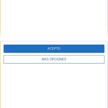
SHARE
SHARE
ENVIAR
PIN
ACEPTO
MÁS OPCIONES
SÍGUENOS EN FACEBOOK