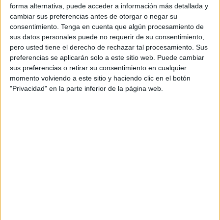
durante el verano.
forma alternativa, puede acceder a información más detallada y
cambiar sus preferencias antes de otorgar o negar su
Esta campaña permitirá a los usuarios obtener
un
consentimiento.
Tenga en cuenta que algún procesamiento de
descuento del 20% en cinco viajes a los
sus datos personales puede no requerir de su consentimiento,
pero usted tiene el derecho de rechazar tal procesamiento. Sus
principales rooftops y terrazas al aire libre
preferencias se aplicarán solo a este sitio web. Puede cambiar
de Madrid a lo largo del verano
, desde el 20
sus preferencias o retirar su consentimiento en cualquier
de julio hasta el 29 de agosto. Están incluidos en
momento volviendo a este sitio y haciendo clic en el botón
dicha campaña establecimientos emblemáticos
"Privacidad" en la parte inferior de la página web.
de la capital como el 360 RIU Plaza España, el
Círculo de Bellas Artes, Picalagartos, Ginko Sky
Bar, el Mercado de San Antón o la Terraza del
Palacio de Cibeles, entre otros.
Un portavoz de Uber manifiesta: “Tras nuestra
campaña de apoyo a la vacunación, durante la
cual concedimos 13.000 viajes gratuitos de ida y
vuelta a los ciudadanos de la capital para acudir a
centros de vacunación, hoy anunciamos una
nueva iniciativa, esta vez destinada a apoyar la
hostelería local. Queremos aportar nuestro