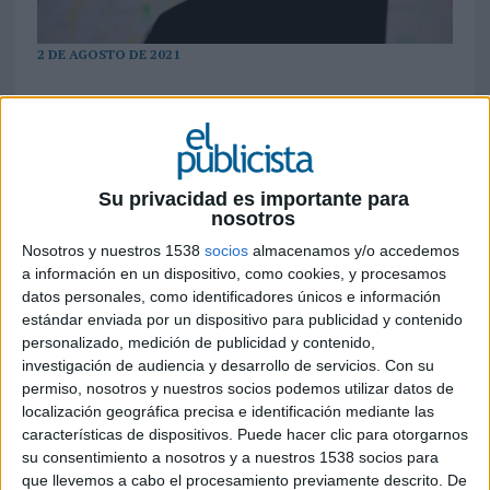
2 DE AGOSTO DE 2021
Con el incremento de visitantes a la capital
de cara a la temporada de verano, Uber
ofrecerá descuentos en viajes a una
selección de rooftops y restaurantes al aire
Su privacidad es importante para
libre
nosotros
Según los resultados de un estudio realizado por
Nosotros y nuestros 1538
socios
almacenamos y/o accedemos
Uber
, las llegadas al aeropuerto de Madrid-
a información en un dispositivo, como cookies, y procesamos
datos personales, como identificadores únicos e información
Barajas experimentaron un incremento del 55%
estándar enviada por un dispositivo para publicidad y contenido
en junio de 2021, comparado con el mismo mes
personalizado, medición de publicidad y contenido,
en 2019, y Madrid se sitúa como el destino
investigación de audiencia y desarrollo de servicios.
Con su
preferido de turistas provenientes de Francia,
permiso, nosotros y nuestros socios podemos utilizar datos de
EE.UU. y Reino Unido. Por esta razón, la
localización geográfica precisa e identificación mediante las
plataforma ha puesto en marcha una campaña
características de dispositivos. Puede hacer clic para otorgarnos
para apoyar la hostelería y el ocio al aire libre,
su consentimiento a nosotros y a nuestros 1538 socios para
con el fin de reactivar la economía madrileña
que llevemos a cabo el procesamiento previamente descrito. De