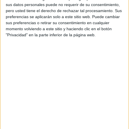
y su equipo, al mismo tiempo que disfrutan de las calas, el paisaje, la cultura y la
sus datos personales puede no requerir de su consentimiento,
vida nocturna que se encuentra en el Cabo de Creus.
pero usted tiene el derecho de rechazar tal procesamiento. Sus
preferencias se aplicarán solo a este sitio web. Puede cambiar
El spot empieza cuando Dani, uno de los protagonistas de la historia, está a punto
sus preferencias o retirar su consentimiento en cualquier
de abrir su propio restaurante. En pleno montaje encuentra una foto de Clara, una
momento volviendo a este sitio y haciendo clic en el botón
stager que conoció durante sus prácticas y con la que vivió una bonita historia de
"Privacidad" en la parte inferior de la página web.
amor. A partir de este momento recuerda su idílico verano en el Cabo de Creus.
Durante tres minutos los cuatro jóvenes protagonizan una historia de verano en la
que entre cazuelas, juegos de cartas, excursiones y fiestas en la playa disfrutan de
las cualidades del Mediterráneo. Además todas las escenas de la cocina son reales,
así como todo el resto de stagers que aparecen en el anuncio, los verdaderos
aprendices que trabajan junto a Ferran Adrià. Finalmente tras su stage y un verano
idílico, el aprendiz se convierte en cocinero y recuerda junto a Ferran Adrià que
“a veces lo normal resulta extraordinario” mientras degustan unos huevos fritos y
una Estrella Damm en un marco incomparable del Mediterráneo.
Como no podía ser de otro modo y ya viene siendo tradición en la estrategia de
comunicación, sobre todo en verano, de esta marca, la historia va acompañada
por una canción que llega a convertirse en el eje del relato, haciendo florecer las
emociones y logrando su propio protagonismo. En esta ocasión se trata de “I wish