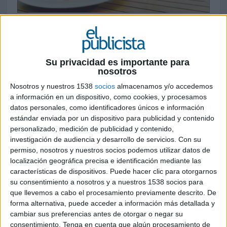
30 DE MAYO DE 2011
Para la edición del 2011 la marca cervecera ha
confiado una vez más en la agencia de publicidad
Su privacidad es importante para
Villar & Rosas
nosotros
El videoclip del 2011 de Estrella Damm se presenta el 30 de mayo y continúa la
Nosotros y nuestros 1538
socios
almacenamos y/o accedemos
saga veraniega ‘Mediterráneamente’ de los dos años anteriores. En esta ocasión
a información en un dispositivo, como cookies, y procesamos
rinde homenaje a los jóvenes de la gastronomía española a través de los stagers
datos personales, como identificadores únicos e información
del restaurante elBulli. El mensaje de la campaña internacional de Estrella Damm,
estándar enviada por un dispositivo para publicidad y contenido
“a veces lo normal, puede ser extraordinario” resalta las cosas cotidianas que nos
personalizado, medición de publicidad y contenido,
ofrece el Mediterráneo, destacando entre otras la gastronomía.
investigación de audiencia y desarrollo de servicios.
Con su
permiso, nosotros y nuestros socios podemos utilizar datos de
localización geográfica precisa e identificación mediante las
Una de las novedades del anuncio de este año es ese guiño de complicidad con el
características de dispositivos. Puede hacer clic para otorgarnos
sector de la restauración con la aparición de elBulli como parte de la historia, justo
su consentimiento a nosotros y a nuestros 1538 socios para
en el año que el restaurante cerrará sus puertas.
que llevemos a cabo el procesamiento previamente descrito. De
forma alternativa, puede acceder a información más detallada y
Dani, Clara, Enrico y Kyoshi son los cuatro jóvenes protagonistas del spot, que
cambiar sus preferencias antes de otorgar o negar su
cumplen su sueño de verano como stagers de elBulli a las órdenes de Ferran Adrià
consentimiento.
Tenga en cuenta que algún procesamiento de