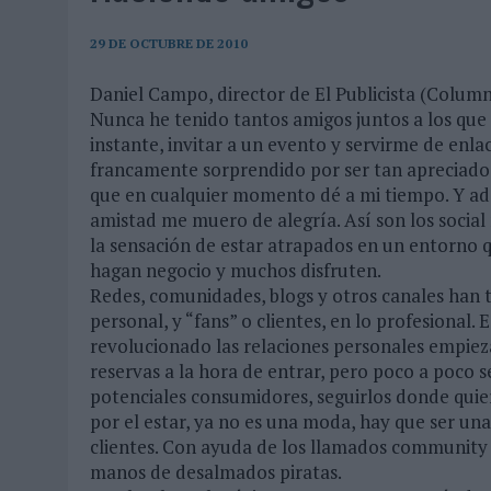
06/08/2026
|
FRIGO Y UNIQLO LANZAN UNA COLECCIÓN PERSONALIZA
06/08/2026
|
LA IA ESTÁ SUBIENDO EL LISTÓN DE LA CREATIVIDAD
29 DE OCTUBRE DE 2010
05/08/2026
|
BEON WORLDWIDE LANZA RAÍZ URBANA PARA TRANSFOR
Daniel Campo, director de El Publicista (Column
Nunca he tenido tantos amigos juntos a los que 
05/08/2026
|
FABRA COMUNICACIÓN INCORPORA A CASONÁ Y ASUME 
instante, invitar a un evento y servirme de enla
05/08/2026
|
LOPESAN HOTELS & RESORTS ACERCA EL PARAÍSO CAN
francamente sorprendido por ser tan apreciado 
05/08/2026
|
LUIS ARQUILLOS (BURGO DE ARIAS): “LA CONSTRUCCIÓ
que en cualquier momento dé a mi tiempo. Y ad
amistad me muero de alegría. Así son los social
MONEDA”
la sensación de estar atrapados en un entorno q
04/08/2026
|
‘EL PARAÍSO MÁS CERCA’, DE 22GRADOS PARA LOPESA
hagan negocio y muchos disfruten.
Redes, comunidades, blogs y otros canales han 
04/08/2026
|
‘LA ÚNICA CERVEZA DEL MUNDO QUE SE DISFRUTA DOS 
personal, y “fans” o clientes, en lo profesional
04/08/2026
|
‘EL FÚTBOL SIN LAS PERSONAS’, DE DENTSU CREATIVE
revolucionado las relaciones personales empiez
reservas a la hora de entrar, pero poco a poco 
04/08/2026
|
CAPAZ, LA CERVEZA QUE CONVIERTE CADA BOTELLA EN
potenciales consumidores, seguirlos donde quier
04/08/2026
|
BABARIA Y MAXIBON SON ‘EL MATCH PERFECTO DEL VE
por el estar, ya no es una moda, hay que ser un
04/08/2026
|
AUDIBLE REIVINDICA EL PODER TRANSFORMADOR DEL A
clientes. Con ayuda de los llamados community
manos de desalmados piratas.
03/08/2026
|
‘VUELVE EL FÚTBOL. VUELVE A SOÑAR’, DE VML PARA MO