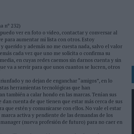
BLE INSPIRADA EN CORNETTO, CALIPPO Y SOLERO
MAR EL PATRIMONIO HISTÓRICO EN ACTIVOS CULTURALES Y ECONÓMICOS
a nº 232)
puedo ver en foto o video, contactar y conversar al
LA GESTIÓN DE SUS RELACIONES CON LOS MEDIOS
ce para aumentar mi lista con otros. Estoy
ARIO EN SU ÚLTIMA CAMPAÑA INTERNACIONAL
y querido y además no me cuesta nada, salvo el valor
N DE MARCA A LARGO PLAZO Y LA MEDICIÓN SON DOS CARAS DE LA MISMA
emás cada vez que uno me solicita o confirma su
 media, en cuyas redes caemos sin darnos cuenta y sin
ue va a servir para que unos cuantos se lucren, otros
N HOTELS & RESORTS
triunfado y no dejan de enganchar “amigos”, en lo
VECES’, DE INUSUALY PARA CERVEZA CAPAZ
. Estas herramientas tecnológicas que han
 PARA ORANGE
an también a calar hondo en las marcas. Tenían sus
se dan cuenta de que tienen que estar más cerca de sus
 UNA OPORTUNIDAD DE INCLUSIÓN
a que estén y comunicarse con ellos. No vale el estar
RANO’
a marca activa y pendiente de las demandas de los
UDIO EN SU NUEVA CAMPAÑA GLOBAL DE MARCA
 manager (nueva profesión de futuro) para no caer en
VISTAR