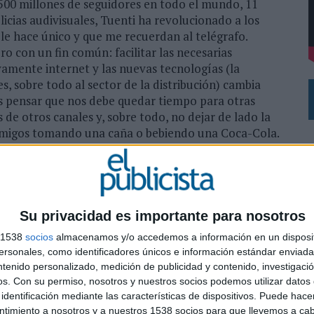
00 millones de seguidores en todo el mundo, 11
 EL REGRESO DEL FÚTBOL
licias audivisuales, Tuenti ha revolucionado a los
 le hace único y que me recuerdan al telégrafo.
o con un fin común: facilitar las necesarias
mente internet y las nuevas tecnologías (la
, sobre todo al sector de la distribución) cambia
s pensar que nos debe quedar tiempo para otras
s de otros canales y, sobre todo, no dejar de lado la
 amigos tomando una caña o bebiendo una Coca-Cola.
SHARE
ENVIAR
PIN
Su privacidad es importante para nosotros
s 1538
socios
almacenamos y/o accedemos a información en un disposit
sonales, como identificadores únicos e información estándar enviada 
ntenido personalizado, medición de publicidad y contenido, investigaci
os.
Con su permiso, nosotros y nuestros socios podemos utilizar datos 
0
identificación mediante las características de dispositivos. Puede hacer
ntimiento a nosotros y a nuestros 1538 socios para que llevemos a ca