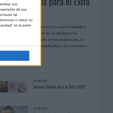
Anuario Socios para el Éxito
cambiar sus
2026
esamiento de sus
echazar tal
erencias o retirar su
vacidad" en la parte
l nuevo mapa de los partners La incertidumbre
conómica, la aceleración de la inteligencia
rtificial, la fragmentación de las audiencias, la
resión por demostrar resultados y la creciente...
LEER MÁS
04/08/2026
Anuario Socios para el Éxito 2026
05/08/2026